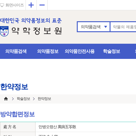
확대
축소
화면사이즈
의약품검색
의약품검색
의약품정보
의약품안전사용
학술정보
한약정보
학술정보
한약정보
방약합편정보
處 方 名
만병오령산 萬病五笭散