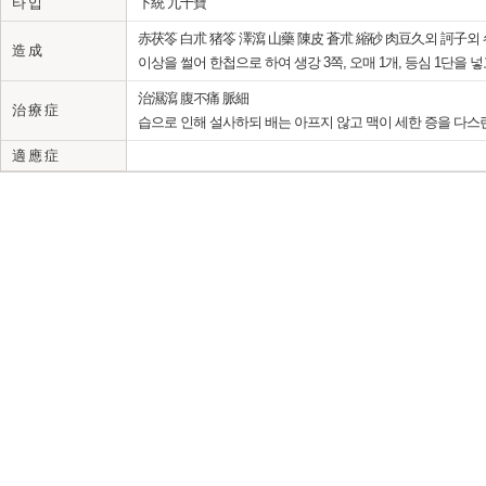
타 입
下統 九十寶
赤茯笭 白朮 猪笭 澤瀉 山藥 陳皮 蒼朮 縮砂 肉豆久외 訶子외
造 成
이상을 썰어 한첩으로 하여 생강 3쪽, 오매 1개, 등심 1단을 
治濕瀉 腹不痛 脈細
治 療 症
습으로 인해 설사하되 배는 아프지 않고 맥이 세한 증을 다스
適 應 症