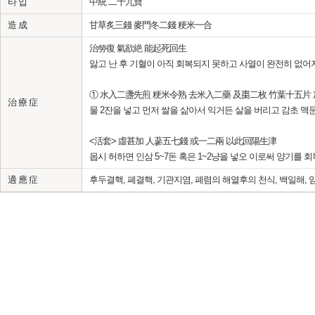
타 입
中統 二十九寶
造 成
甘草炙三錢 麥門冬二錢 粳米一合
治勞復 氣欲絶 能起死回生
앓고 난 후 기혈이 아직 회복되지 못하고 사열이 완전히 없어
① 水入二盞先煎 粳米令熟 去米入二藥 及棗二枚 竹葉十五片 
治 療 症
물 2잔을 넣고 먼저 쌀을 삶아서 익거든 살을 버리고 감초 맥문
<活套> 虛甚加 人蔘五七錢 或一二兩 以此回陽生津
몹시 허하면 인삼 5~7돈 혹은 1~2냥을 넣오 이로써 양기를 
適 應 症
후두결핵, 폐결핵, 기관지염, 폐렴의 해열후의 천식, 백일해, 임