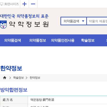
확대
축소
화면사이즈
의약품검색
의약품검색
의약품정보
의약품안전사용
학술정보
한약정보
학술정보
한약정보
방약합편정보
處 方 名
맥문동탕 麥門冬湯