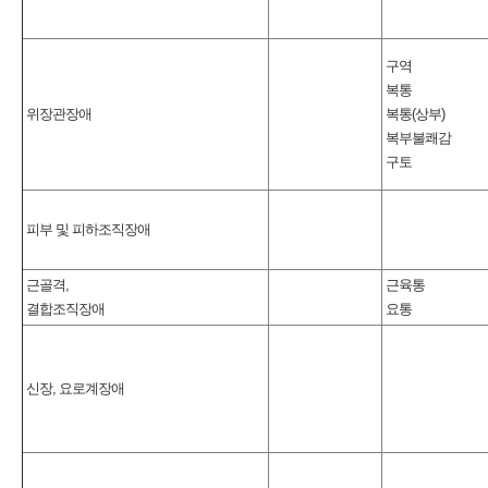
구역
복통
위장관장애
복통(상부)
복부불쾌감
구토
피부 및 피하조직장애
근골격,
근육통
결합조직장애
요통
신장, 요로계장애