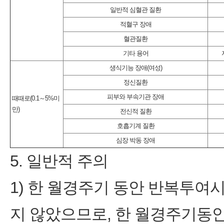
일반적 심혈관 질환
적혈구 장애
혈관질환
기타 용어
생식기능 장애(여성)
정신질환
피부와 부속기관 장애
때때로(0.1～5%미
만)
전신적 질환
호흡기계 질환
심장 박동 장애
5. 일반적 주의
1) 한 월경주기 동안 반복투여
지 않았으므로, 한 월경주기동