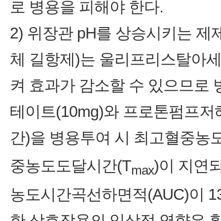
로 병용을 피해야 한다.
2) 위장관 pH를 상승시키는 제
체 길항제)는 울리프리스탈아
켜 효과가 감소할 수 있으므로 
테이트(10mg)와 프로톤펌프저해
간)을 병용투여 시 최고혈중농도
중농도도달시간(T
)이 지연되
max
농도시간곡선하면적(AUC)이 1
한 상호작용의 임상적 영향은 