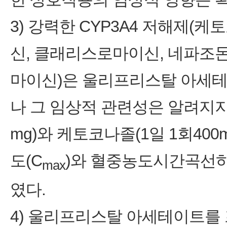
3) 강력한 CYP3A4 저해제(
신, 클래리스로마이신, 네파조돈)
마이신)은 울리프리스탈 아세테
나 그 임상적 관련성은 알려지지
mg)와 케토코나졸(1일 1회40
도(C
)와 혈중농도시간곡선하면
max
였다.
4) 울리프리스탈 아세테이트를