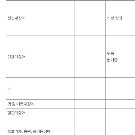
정신계장애
기분 장애
두통
신경계장애
현기증
눈
귀 및 미로계장애
혈관계장애
호흡기계, 흉곽, 종격동장애