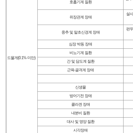
호흡기계 질환
설사
위장관계 장애
편두
중추 및 말초신경계 장애
심장 박동 장애
비뇨기계 질환
드물게(0.1% 미만)
간 및 담도계 질환
근육-골격계 장애
신생물
방어기전 장애
콜라겐 장애
내분비 질환
대사 및 영양 질환
시각장애