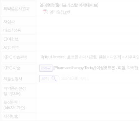
엘라원정(울리프리스탈 아세테이트)
의약품심사결과
엘라원정.pdf
재심사
대조 / 생동
급여정보
ATC 코드
Ulipristal Acetate :
호르몬 & 대사관련 질환
>
피임제
>
사후피
KPIC 약효분류
[Pharmacotherapy Today] 여성호르몬 - 피임
, 약학정보
KPIC 학술
팜리뷰
( 2017-10-10 게시 )
제품설명서
보 기
의약품안전성
정보(DUR)
포장단위
(식약처 기준)
저장방법