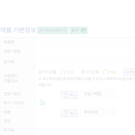
제품 기본정보
허가정보 바로가기
출 력
제품명
성분 / 함량
첨가제
경기기간중 :
허용
경기기간외 :
허용
상세정
도핑금지
※ 국소투여경로 등 예외 적용이 있을 수 있으니, KADA 누리집으로
약물정보
바랍니다.
전문 / 일반
단일 / 복합
복사
제조 / 수입사
제형
투여경로
복사
성상
허가일