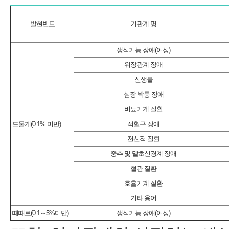
발현빈도
기관계 명
생식기능 장애(여성)
위장관계 장애
신생물
심장 박동 장애
비뇨기계 질환
드물게(0.1% 미만)
적혈구 장애
전신적 질환
중추 및 말초신경계 장애
혈관 질환
호흡기계 질환
기타 용어
때때로(0.1～5%미만)
생식기능 장애(여성)