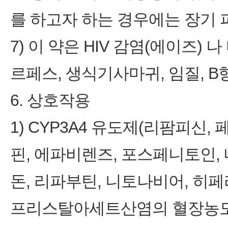
를 하고자 하는 경우에는 장기 
7) 이 약은 HIV 감염(에이즈
르페스, 생식기사마귀, 임질, B
6. 상호작용
1) CYP3A4 유도제(리팜피신
핀, 에파비렌즈, 포스페니토인,
돈, 리파부틴, 니토나비어, 히페리쿰 
프리스탈아세트산염의 혈장농도