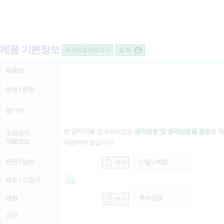
제품 기본정보
허가정보 바로가기
출 력
제품명
성분 / 함량
첨가제
본 금지약물 검색서비스는
생약성분 및 생약성분을 원료
로 
도핑금지
약물정보
제공하지 않습니다.
전문 / 일반
단일 / 복합
복사
제조 / 수입사
제형
투여경로
복사
성상