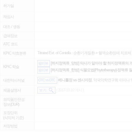
허가일
재심사
대조 / 생동
급여정보
ATC 코드
Titrated Ext. of Centella :
순환기계질환
>
혈액순환장애 치료제
KPIC 약효분류
[하지정맥류_양방] 약사가 알아야 할 하지정맥류의 
팜리뷰
KPIC 학술
[하지정맥류_한방] 식물요법(Phytotherapy)-정맥류 
팜리뷰
베니톨정 vs 센시아정
, 약국약학연구회 이미나 약사,
대한약사저널
OTC vs OTC
( 2017-10-10 게시 )
제품설명서
보 기
의약품안전성
정보(DUR)
포장단위
(식약처 기준)
저장방법