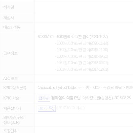
허가일
재심사
대조 / 생동
643307901
- 1060원/0.3mL/관 급여(2023-02-27)
- 1060원/0.3mL/관 급여(2020-11-14)
- 1061원/0.3mL/관 급여(2018-11-30)
급여정보
- 1060원/0.3mL/관 급여(2018-09-22)
- 1061원/0.3mL/관 급여(2018-09-01)
- 1061원/0.3mL/관 급여(2017-12-01)
ATC 코드
Olopatadine Hydrochloride :
눈ㆍ귀ㆍ치과ㆍ구강용 약물
>
안과
KPIC 약효분류
결막염의 약물요법
, 약학정보원(송영천), 2018-02-26
KPIC 학술
팜리뷰
( 2017-10-10 게시 )
제품설명서
보 기
의약품안전성
정보(DUR)
포장단위