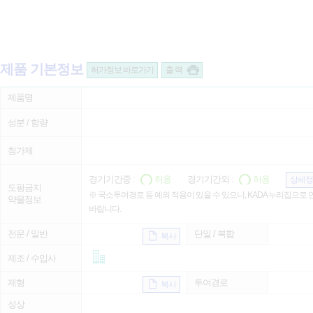
제품 기본정보
허가정보 바로가기
출 력
제품명
성분 / 함량
첨가제
경기기간중 :
허용
경기기간외 :
허용
상세정
도핑금지
※ 국소투여경로 등 예외 적용이 있을 수 있으니, KADA 누리집으로
약물정보
바랍니다.
전문 / 일반
단일 / 복합
복사
제조 / 수입사
제형
투여경로
복사
성상