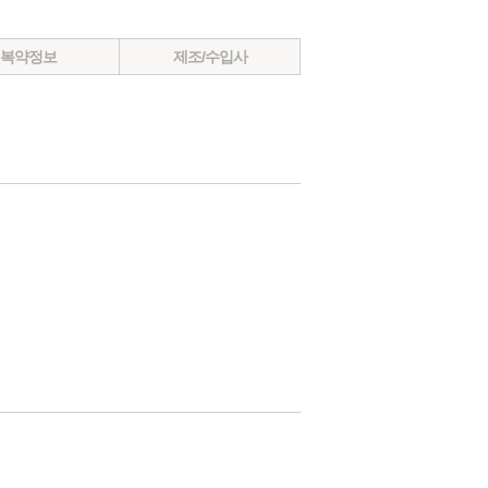
복약정보
제조/수입사