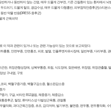
을 동반하거나 동반하지 않는 간염, 매우 드물게 간부전, 기존 간질환이 있는 환자에서 뇌
발진, 두드러기, 드물게 탈모, 광감수성, 매우 드물게 다형홍반, 피부점막안증후군(스티븐
동반 약물 반응(DRESS 증후군)
 드물게 근육쇠약
로 이 약과 관련이 있거나 또는 관련 가능성이 있는 것으로 보고되었다.
 흉골하흉통, 안면부종, 안면홍조, 피로, 발열, 인플루엔자유사장애, 일반부종, 다리부종, 권
연하곤란, 위장관형성장애, 상복부통증, 트림, 식도장애, 잦은배변, 위장염, 위장관출혈, 딸
궤양성 구내염, 구토
증,코피, 백혈구증가증, 백혈구감소증, 혈소판감소증
 증가
LP증가, 구갈, 비타민 B12결핍, 체중증가, 체중감소
유근육통증후군, 탈장, 류마티스성 다발성근육통, 관절통
우울악화, 과다근육긴장증, 초조, 감각저하, 발기부전, 불면증, 편두통, 편두통악화, 수면장애, 떨림