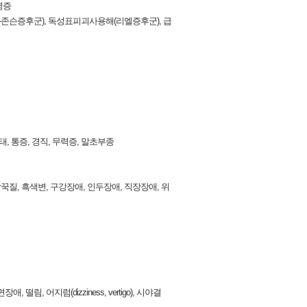
병증
스‑존슨증후군), 독성표피괴사용해(리엘증후군), 급
태, 통증, 경직, 무력증, 말초부종
꾹질, 흑색변, 구강장애, 인두장애, 직장장애, 위
, 어지럼(dizziness, vertigo), 시야결