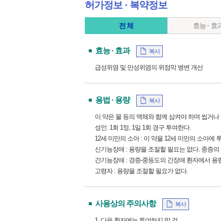
허가정보 ∙ 복약정보
전 체
효능 · 효
효능 · 효과
복사
급성위염 및 만성위염의 위점막 병변 개선
용법 · 용량
복사
이 약은 물 등의 액체와 함께 삼켜야 하며 씹거나
성인: 1회 1정, 1일 1회 경구 투여한다.
12세 미만의 소아 : 이 약을 12세 미만의 소아에
신기능장애 : 용량을 조절할 필요는 없다. 중증의
간기능장애 : 경증‑중등도의 간장애 환자에서 용
고령자 : 용량을 조절할 필요가 없다.
사용상의 주의사항
복사
1. 다음 환자에는 투여하지 말 것.