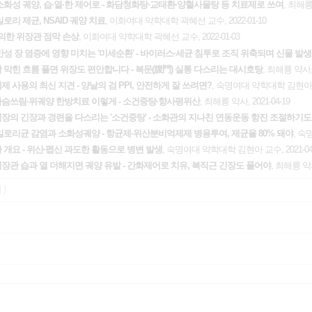
소화성 궤양, 습·열·한 제어로 - 화담청화탕·교태환·양혈사물탕 등 치료제로 쓰여
, 최해륭 
리 제균, NSAID 궤양 치료
, 이화여대 약학대학 곽혜선 교수, 2022-01-10
의한 위장관 점막 손상
, 이화여대 약학대학 곽혜선 교수, 2022-01-03
만성 장 염증에 영향 미치는 '미세순환' - 바이러스·세균 침투로 조직 위축되며 신물 발
 막힌 흐름 풀면 위장도 편안합니다 - 복문(腹門) 실통 다스리는 대시호탕
, 최해륭 약사, 2
사용의 최신 지견 - 양날의 검 PPI, 안전하게 잘 쓰려면?
, 숙명여대 약학대학 김현아 교수
가슴쓰림·위궤양 한방치료 이렇게 - 소건중탕·향사평위산
, 최해륭 약사, 2021-04-19
위장의 긴장과 경련을 다스리는 '소건중탕' - 소화관의 지나친 연동운동 항진 조절하기도
로리균 감염과 소화성궤양 - 항균제·위산분비억제제 병용투여, 제균율 80% 돼야
, 숙
개요 - 위산·펩신 과도한 활동으로 병변 발생
, 숙명여대 약학대학 김현아 교수, 2021-04
장관 습과 열 더해지면 궤양 유발 - 간화제어로 치유, 복직근 긴장도 풀어야
, 최해륭 약사,
 )