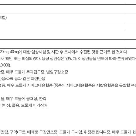
포함)
0mg, 40mg에 대한 임상시험 및 시판 후 조사에서 수집된 것을 근거로 한 것이다.
또는 의심되었다. 용량 상관성은 없었다. 이상반응을 빈도에 따라 분류하였다(자주 > 1/100, <
0,000).
소판증, 매우 드물게 무과립구증, 범혈구감소증
 반응/쇼크 등과 같은 과민반응
나트륨혈증, 매우 드물게 저마그네슘혈증 (중증의 저마그네슘혈증은 저칼슘혈증을 유발할 
 우울, 매우 드물게 공격성, 환각
), 지각이상, 졸음, 드물게 미각장애
 복부팽만감, 구역▪구토, 때때로 구강건조증, 드물게 구내염, 위장관 칸디다증, 매우 드물게