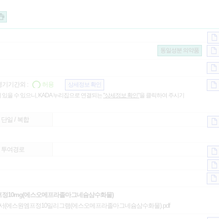
동일성분 의약품
기기간외 :
허용
상세정보 확인
 있을 수 있으니, KADA 누리집으로 연결되는
"상세정보 확인"
을 클릭하여 주시기
단일 / 복합
투여경로
프정10mg(에스오메프라졸마그네슘삼수화물)
서(에스원엠프정10밀리그램(에스오메프라졸마그네슘삼수화물).pdf