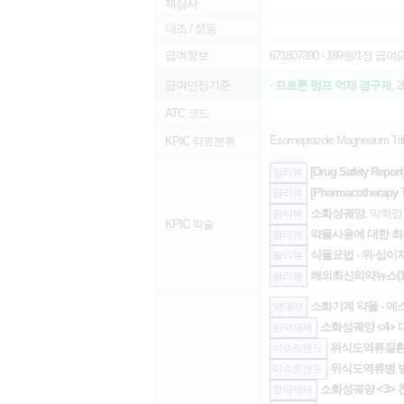
재심사
대조 / 생동
급여정보
671807390
- 189원/1정 급여(20
급여인정기준
· 프로톤 펌프 억제 경구제
, 
ATC 코드
Esomeprazole Magnesium Trih
KPIC 약효분류
[Drug Safety R
팜리뷰
[Pharmacother
팜리뷰
소화성궤양
, 약학정보
팜리뷰
KPIC 학술
약물사용에 대한 최
팜리뷰
식물요법 - 위·십
팜리뷰
해외최신의약뉴스(12
팜리뷰
소화기계 약물 - 에
약대약
소화성궤양 <4>
한약제제
위식도역류질환의 
이슈트랜드
위식도역류병 방
이슈트랜드
소화성궤양 <3> 
한약제제