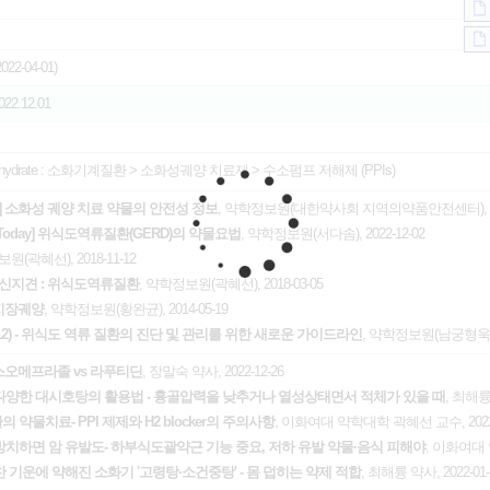
22-04-01)
2022.12.01
ydrate :
소화기계질환
>
소화성궤양 치료제
>
수소펌프 저해제 (PPIs)
eport] 소화성 궤양 치료 약물의 안전성 정보
, 약학정보원(대한약사회 지역의약품안전센터), 202
apy Today] 위식도역류질환(GERD)의 약물요법
, 약학정보원(서다솜), 2022-12-02
원(곽혜선), 2018-11-12
신지견 : 위식도역류질환
, 약학정보원(곽혜선), 2018-03-05
이지장궤양
, 약학정보원(황완균), 2014-05-19
) - 위식도 역류 질환의 진단 및 관리를 위한 새로운 가이드라인
, 약학정보원(남궁형욱), 2
스오메프라졸 vs 라푸티딘
, 장말숙 약사, 2022-12-26
 다양한 대시호탕의 활용법 - 흉골압력을 낮추거나 열성상태면서 적체가 있을 때
, 최해륭 
약물치료- PPI 제제와 H2 blocker의 주의사항
, 이화여대 약학대학 곽혜선 교수, 2022-
치하면 암 유발도- 하부식도괄약근 기능 중요, 저하 유발 약물·음식 피해야
, 이화여대 
찬 기운에 약해진 소화기 '고령탕·소건중탕' - 몸 덥히는 약제 적합
, 최해륭 약사, 2022-01-