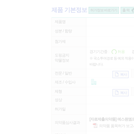
제품 기본정보
허가정보 바로가기
출 력
제품명
성분 / 함량
첨가제
경기기간중 :
허용
경
도핑금지
※ 국소투여경로 등 예외 적용이
약물정보
바랍니다.
전문 / 일반
복사
제조 / 수입사
제형
복사
성상
허가일
[자료제출의약품] 에스원엠
의약품심사결과
의약품 품목허가 보고