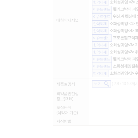
소화성궤양 <2> 
한약제제
헬리코박터 파일로
이슈트랜드
위산과 펩신에 
이슈트랜드
대한약사저널
소화성궤양 <1> 
한약제제
소화성궤양<4> 꽉
한약제제
프로톤펌프억제제 
이슈트랜드
소화성궤양<3> 
한약제제
소화성궤양<2> 
한약제제
헬리코박터 파일
이슈트랜드
소화성궤양질환 
이슈트랜드
소화성궤양<1> 위
한약제제
( 2017-10-10 게시
제품설명서
보 기
의약품안전성
정보(DUR)
포장단위
(식약처 기준)
저장방법