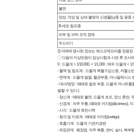
불면
양성, 악성 및 상세 불명의 신생물(낭종 및 용종 
B-세포 림프종
피부 및 피하 조직 장애
두드러기
2) 아래에 명시된 정보는 에스오메프라졸 장용정 2
◯ 다음의 이상반응이 임상시험과 시판 후 조사에서 확인 
0 ; 드물게 > 1/10,000, < 1/1,000 ; 매우 드물게 < 1/1
‑ 혈액 및 림프계 : 드물게 백혈구감소증, 저혈
‑ 면역계 : 드물게 발열, 혈관부종, 아나필락시스
‑ 대사/영양 : 때때로 말초 부종, 드물게 저
발할 수 있다.)
‑ 정신계 : 때때로 불면, 드물게 초조, 정신 혼란,
‑ 신경계 : 자주 두통, 때때로 어지럼(dizziness
‑ 시각 : 드물게 흐린시력
‑ 청각 및 미로계 : 때때로 어지럼(vertigo)
‑ 호흡기계 : 드물게 기관지경련
‑ 위장관계 : 췌장염, 자주 복통, 변비, 설사,