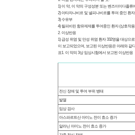
1) 이 약, 이 약의 구성성분 또는 벤즈이미다졸류
2) 아타자나비르 및 넬피나비르를 투여 중인 환자
3) 수유부
4) 릴피비린 함유제제를 투여중인 환자 (상호작용
2. 이상반응
1) 급성 위염 및 만성 위염 환자 332명을 대상으
이 보고되었으며, 보고된 이상반응은 아래와 같다
표1. 이 약의 3상 임상시험에서 보고된 이상반응
전신 장애 및 투여 부위 병태
발열
임상 검사
아스파르트산 아미노 전이 효소 증가
알라닌 아미노 전이 효소 증가
각종 정신 장애