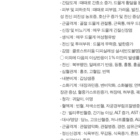
‑ 간담도계 : 때때로 간효소 증가, 드물게 황달
‑ 피부 및 피하조직 : 때때로 피부염, 가려움, 
성 전신 피진성 농포증, 호산구 증가 및 전신 증상 
‑ 근골격계 : 골절 드물게 관절통, 근육통, 매우
‑ 신장 및 비뇨기계 : 매우 드물게 간질신장염
‑ 생식계 : 매우 드물게 여성형유방
‑ 전신 및 투여부위 : 드물게 무력증, 발한증가
‑ 감염 : 클로스트리듐 디피실레성 설사(빈도불명)
◯ 이외에 다음의 이상반응이 1 % 미만의 발생률
‑ 전신 : 복부팽만, 알레르기 반응, 등통, 흉통,
‑ 심혈관계 : 홍조, 고혈압, 빈맥
‑ 내분비계 : 갑상샘종
‑ 소화기계 : 대장과민증, 변비악화, 소화불량, 
장관 증상, 혈중가스트린증가, 혀장애, 혀부종, 
‑ 청각 : 귀앓이, 이명
‑ 혈액계 : 빈혈, 저색소빈혈, 자궁경부림프절병
‑ 간 : 빌리루빈혈증, 간기능 이상, ALT 증가, AST
‑ 대사/영양 : 당뇨, 고요산혈증, 저나트륨혈증, A
‑ 근골격계 : 관절염악화, 관절병증, 경련, 섬
‑ 정신신경계 : 식욕부진, 무감동, 식욕증가, 혼란, 