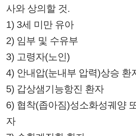
사와 상의할 것.
1) 3세 미만 유아
2) 임부 및 수유부
3) 고령자(노인)
4) 안내압(눈내부 압력)상승 환
5) 갑상샘기능항진 환자
6) 협착(좁아짐)성소화성궤양 
자