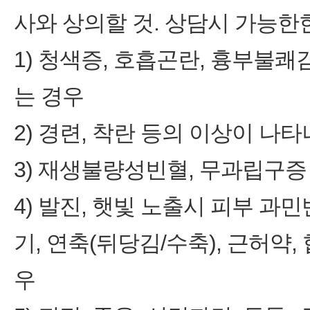
사와 상의할 것. 상담시 가능한
1) 청색증, 호흡곤란, 흉부불쾌
는 경우
2) 경련, 착란 등의 이상이 나
3) 재생불량성빈혈, 무과립구증
4) 발진, 햇빛 노출시 피부 과
기, 연축(뒤당김/수축), 근허약
우