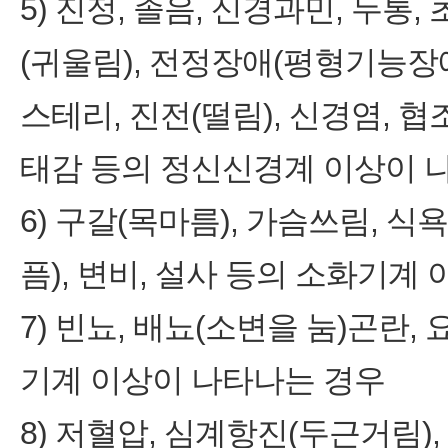
5) 진정, 졸음, 신경과민, 두통,
(귀울림), 전정장애(평형기능장애
스테리, 진전(떨림), 신경염, 협
태감 등의 정신신경계 이상이 
6) 구갈(목마름), 가슴쓰림, 식
픔), 변비, 설사 등의 소화기계
7) 빈뇨, 배뇨(소변을 눔)곤란,
기계 이상이 나타나는 경우
8) 저혈압, 심계항진(두근거림)