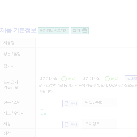
제품 기본정보
허가정보 바로가기
출 력
제품명
성분 / 함량
첨가제
경기기간중 :
허용
경기기간외 :
허용
상세정
도핑금지
※ 국소투여경로 등 예외 적용이 있을 수 있으니, KADA 누리집으로
약물정보
바랍니다.
전문 / 일반
단일 / 복합
복사
제조 / 수입사
제형
투여경로
복사
성상