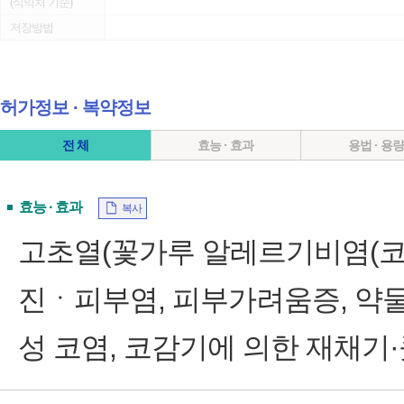
(식약처 기준)
저장방법
허가정보 ∙ 복약정보
전 체
효능 · 효과
용법 · 용
효능 · 효과
복사
고초열(꽃가루 알레르기비염(코염
진ㆍ피부염, 피부가려움증, 약물
성 코염, 코감기에 의한 재채기