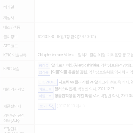
허가일
재심사
대조 / 생동
급여정보
642102570
- 15원/1정 급여(2017-02-01)
ATC 코드
Chlorpheniramine Maleate :
알러지 질환 (비염, 가려움증 등 포함
KPIC 약효분류
알레르기 비염(Allergic rhinitis)
, 약학정보원(정경혜), 20
팜리뷰
KPIC 학술
[약물]약물 유발성 경련
, 약학정보원(대한약사회 지역의약
팜리뷰
지르텍 vs 클라리틴 vs 알레그라
, 최민욱 약사, 20
OTC vs OTC
항히스타민제
, 박정빈 약사, 2021-12-27
대한약사저널
비밀노트
항콜린작용을 가진 약물 <1>
, 박정빈 약사, 2021-04
비밀노트
( 2017-10-10 게시 )
제품설명서
보 기
의약품안전성
정보(DUR)
포장단위