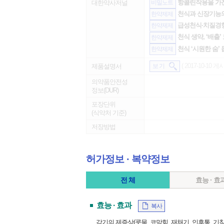
항콜린작용을 가진
대한약사저널
비밀노트
천식과 신장기능의
한약제제
급성천식·치질경향 
한약제제
천식 생약, ‘배출’
한약제제
천식 ‘시원한 숨’
한약제제
( 2017-10-10 게시
제품설명서
보 기
의약품안전성
정보(DUR)
포장단위
(식약처 기준)
저장방법
허가정보 ∙ 복약정보
전 체
효능 · 효
효능 · 효과
복사
감기의 제증상(콧물, 코막힘, 재채기, 인후통, 기침,