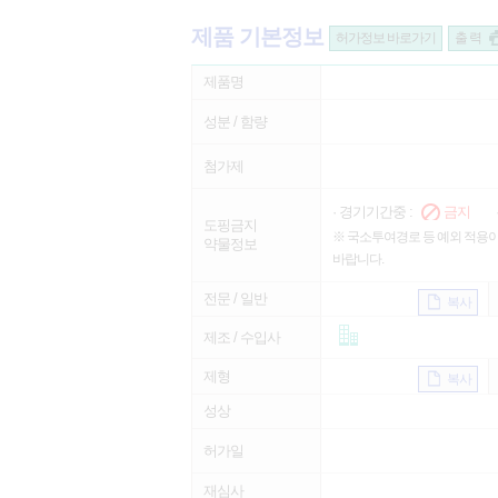
제품 기본정보
허가정보 바로가기
출 력
제품명
성분 / 함량
첨가제
· 경기기간중 :
금지
도핑금지
※ 국소투여경로 등 예외 적용이
약물정보
바랍니다.
전문 / 일반
복사
제조 / 수입사
제형
복사
성상
허가일
재심사