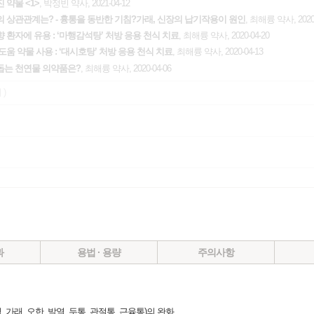
 약물 <1>
, 박정빈 약사, 2021-04-12
 상관관계는? - 흉통을 동반한 기침?가래, 신장의 납기작용이 원인
, 최해륭 약사, 2020-
환자에 유용 : ‘마행감석탕’ 처방 응용 천식 치료
, 최해륭 약사, 2020-04-20
 도움 약물 사용 : ‘대시호탕’ 처방 응용 천식 치료
, 최해륭 약사, 2020-04-13
 돕는 천연물 의약품은?
, 최해륭 약사, 2020-04-06
 )
과
용법 · 용량
주의사항
 가래, 오한, 발열, 두통, 관절통, 근육통)의 완화