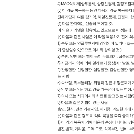
4) MAO억제제(항우울제, 항정신병제, 감정조절
(3) 이 약을 복용하는 동안 다음의 약을 복용하지 
진해거담제, 다른 감기약, 해열진통제, 진정제,
(4) 다음 환자에는 신중히 투여할 것.
이 약은 카라멜을 함유하고 있으므로 이 성분에 
(5) 다음과 같은 사람은 이 약을 복용하기 전에 의
1) 수두 또는 인플루엔자에 감염되어 있거나 또는
기 증상일수 있으므로 의사와 상의할 것.)
2) 본인, 양친 또는 형제 등이 두드러기, 접촉
3) 지금까지 약에 의해 알레르기 증상(예 : 발열, 
4) 간장질환, 신장질환, 심장질환, 갑상선질환, 당
는 사람
5) 속쓰림, 위부불쾌감, 위통과 같은 위장문제가
6) 임부 또는 임신하고 있을 가능성이 있는 여성,
7) 의사 또는 치과의사의 치료를 받고 있는 사람(
8) 다음과 같은 기침이 있는 사람
흡연, 천식, 만성 기관지염, 폐기종, 과도한 가래
(6) 다음과 같은 경우 이 약의 복용을 즉각 중지하
1) 이 약의 복용에 의해 다음의 증상이 나타난 경
발진·발적, 가려움, 구역·구토, 식욕부진, 변비, 