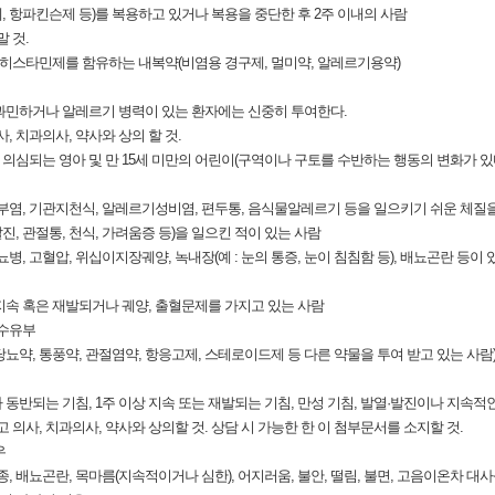
제, 항파킨슨제 등)를 복용하고 있거나 복용을 중단한 후 2주 이내의 사람
말 것.
 항히스타민제를 함유하는 내복약(비염용 경구제, 멀미약, 알레르기용약)
과민하거나 알레르기 병력이 있는 환자에는 신중히 투여한다.
사, 치과의사, 약사와 상의 할 것.
 의심되는 영아 및 만 15세 미만의 어린이(구역이나 구토를 수반하는 행동의 변화가 
성피부염, 기관지천식, 알레르기성비염, 편두통, 음식물알레르기 등을 일으키기 쉬운 체질
발진, 관절통, 천식, 가려움증 등)을 일으킨 적이 있는 사람
뇨병, 고혈압, 위십이지장궤양, 녹내장(예 : 눈의 통증, 눈이 침침함 등), 배뇨곤란 등이 
 지속 혹은 재발되거나 궤양, 출혈문제를 가지고 있는 사람
 수유부
당뇨약, 통풍약, 관절염약, 항응고제, 스테로이드제 등 다른 약물을 투여 받고 있는 사람
가 동반되는 기침, 1주 이상 지속 또는 재발되는 기침, 만성 기침, 발열·발진이나 지속
고 의사, 치과의사, 약사와 상의할 것. 상담 시 가능한 한 이 첨부문서를 소지할 것.
우
부종, 배뇨곤란, 목마름(지속적이거나 심한), 어지러움, 불안, 떨림, 불면, 고음이온차 대사