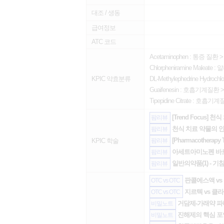
대조 / 생동
급여정보
ATC 코드
Acetaminophen :
통증 질환
Chlorpheniramine Maleate :
알
KPIC 약효분류
DL-Methylephedrine Hydrochlo
Guaifenesin :
호흡기계질환
Tipepidine Citrate :
호흡기계
[Trend Focus]
팜리뷰
천식 치료 약물의 
팜리뷰
[Pharmacothera
KPIC 학술
팜리뷰
아세트아미노펜 바
팜리뷰
일반의약품(1) - 기
팜리뷰
판콜에스액 vs
OTC vs OTC
지르텍 vs 클
OTC vs OTC
거담제-가래약 
비밀노트
진해제의 핵심 
비밀노트