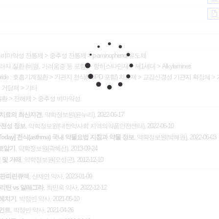
>
비마약성 진통제
>
중추성 진통제
>
p-aminophenol 유도체
러지 질환 (비염, 가려움증 등 포함)
>
항히스타민제
>
제1세대
>
Alkylamines
ride :
호흡기계질환
>
기관지 천식(COPD 포함) 치료제
>
교감신경성 기관지 확장제
>
>
거담제
>
기타
질환
>
진해제
>
중추성 비마약성
 천식 치료의 최신지견
, 약학정보원(윤누리), 2022-06-17
안전성 정보
, 약학정보원(대한약사회 지역의약품안전센터), 2022-06-10
py Today] 천식(asthma) 국내 약물요법 지침과 약물 정보
, 약학정보원(박혜원), 2022-06-03
로알기
, 약학정보원(곽혜선), 2013-09-24
침 및 가래
, 약학정보원(오성곤), 2012-12-10
 판피린큐액
, 신재연 약사, 2023-01-09
라리틴 vs 알레그라
, 최민욱 약사, 2022-12-12
파헤치기
, 박정빈 약사, 2021-05-10
포인트
, 박정빈 약사, 2021-04-26