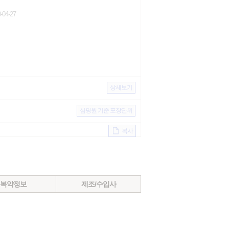
04-27
상세보기
심평원 기준 포장단위
복사
복약정보
제조/수입사