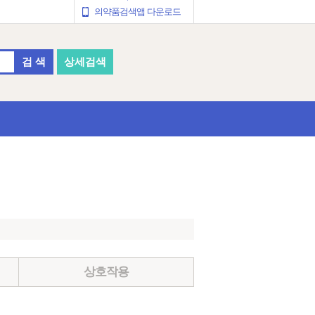
의약품검색앱 다운로드
검 색
상세검색
상호작용