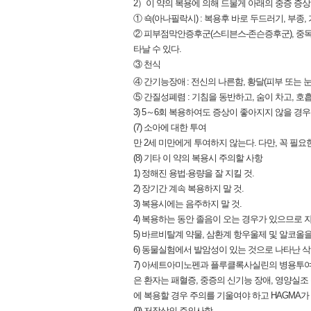
2）이 약의 복용에 의해 드물게 아래의 중증 증
① 쇽(아나필락시) : 복용후 바로 두드러기, 부종
② 피부점막안증후군(스티븐스-존슨증후군), 중독
타날 수 있다.
③ 천식
④ 간기능장애
: 전신의 나른함, 황달(피부 또는 
⑤ 간질성폐렴 : 기침을 동반하고, 숨이 차고, 호
3) 5～6회 복용하여도 증상이 좋아지지 않을 경우
(7) 소아에 대한 투여
만 2세 미만에게 투여하지 않는다. 다만, 꼭 필요
(8) 기타 이 약의 복용시 주의할 사항
1) 정해진 용법·용량을 잘 지킬 것.
2) 장기간 계속 복용하지 말 것.
3) 복용시에는 음주하지 말 것.
4) 복용하는 동안 졸음이 오는 경우가 있으므로 
5) 바르비탈계 약물, 삼환계 항우울제 및 알코
6) 동물실험에서 발암성이 있는 것으로 나타난 삭
7) 아세트아미노펜과 플루클록사실린의 병용투여에서 피로
은 환자는 패혈증, 중증의 신기능 장애, 영양실조
에 복용할 경우 주의를 기울여야 하고 HAGMA가
(9) 저장상의 주의사항