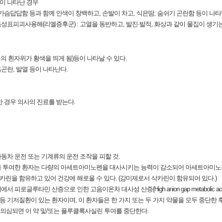
상이 나타난 경우
, 가슴답답함 등과 함께 안색이 창백하고, 손발이 차고, 식은땀, 숨쉬기 곤란함 등이 나타
성표피괴사용해(리엘증후군) : 고열을 동반하고, 발진·발적, 화상과 같이 물집이 생기는
눈의 흰자위가 황색을 띄게 됨)등이 나타날 수 있다.
흡곤란, 발열 등이 나타난다.
한 경우 의사의 진료를 받는다.
자동차 운전 또는 기계류의 운전 조작을 피할 것.
올을 투여한 환자는 다량의 아세트아미노펜을 대사시키는 능력이 감소되어 아세트아미노
카린을 함유하고 있어 건강에 해로울 수 있다. (감미제로서 삭카린이 함유되어 있다.)
글루타민 산증으로 인한 고음이온차 대사성 산증(High anion gap metabolic aci
 등 기저질환이 있는 환자이며, 이 환자들은 한 가지 또는 두 가지 약물을 모두 중단한
 의심되면 이 약 및/또는 플루클록사실린 투여를 중단한다.