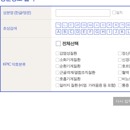
성분명
(한글/영문)
일치
ㄱ
ㄴ
ㄷ
ㄹ
ㅁ
ㅂ
ㅅ
ㅇ
ㅈ
ㅊ
ㅋ
초성검색
A
B
C
D
E
F
G
H
I
J
K
L
전체선택
감염성질환
정신
소화기계질환
신경
KPIC 약효분류
순환기계질환
호르
근골격계/결합조직질환
혈액
호흡기계질환
비뇨
알러지 질환 (비염. 가려움증 등 포함)
통증
다시 입