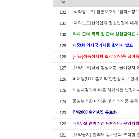
No
[식약청보도] 금연보조제 “챔픽스정”
132
[대약보도]한약업자 명칭변경에 대해
131
약제 급여 목록 및 급여 상한금액표 
130
제59회 약사국가시험 합격자 발표
129
[긴급]생동성시험 조작 의약품 급여중지
128
[대약보도]약국 행정처분, 급여정지
127
비처방(OTC)감기약 안전성속보 안내
126
125
품질부적합 마약류 및 의약외품 유통․
124
PM2000 원격A/S 유료화
123
대약, 설 연휴기간 당번약국 운영지침
122
[대약공지] 한약재 검사결과 부적합 
121