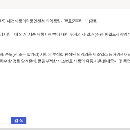
.9), 대전식품의약품안전청 의약품팀-138호(2008.1.11)관련
관리지침」에 의거, 시중 유통 마약류에 대한 수거,검사 결과 (주)비씨월드제약의
과, 순도(산 또는 알카리) 시험에 부적합 판정된 의약외품 제조업소 동아위생재
 자진회수 할 것을 알려온바, 품질부적합 제조번호 제품의 유통,사용,판매중지 및 동
검 색