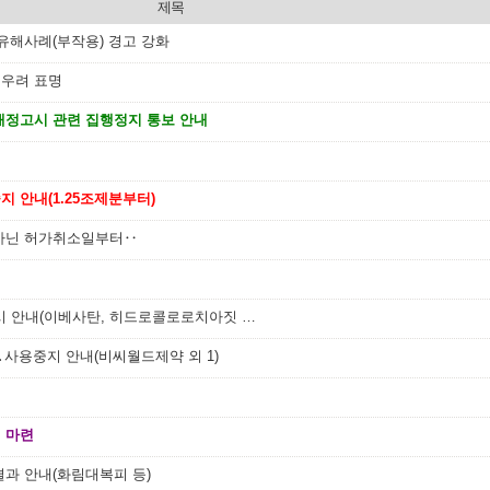
제목
 유해사례(부작용) 경고 강화
 우려 표명
개정고시 관련 집행정지 통보 안내
 안내(1.25조제분부터)
 아닌 허가취소일부터‥
재심사결과에 따른 허가사항 변경지시 안내(이베사탄, 히드로콜로로치아짓 복합제 외1)
사용중지 안내(비씨월드제약 외 1)
 마련
결과 안내(화림대복피 등)