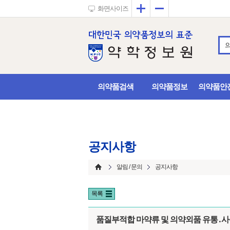
확대
축소
화면사이즈
의약품검색
의약품정보
의약품안
공지사항
알림 / 문의
공지사항
목록
품질부적합 마약류 및 의약외품 유통․사