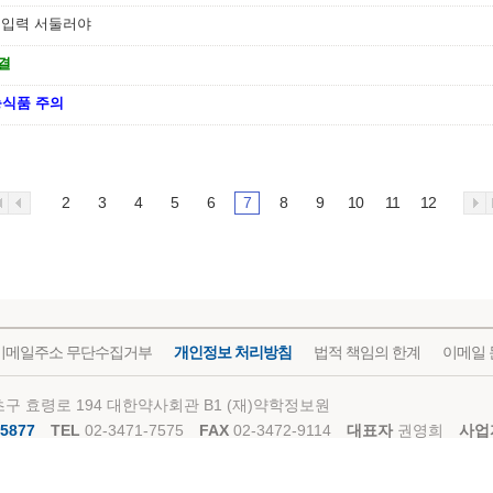
 입력 서둘러야
결
식품 주의
2
3
4
5
6
7
8
9
10
11
12
이메일주소 무단수집거부
개인정보 처리방침
법적 책임의 한계
이메일 
구 효령로 194 대한약사회관 B1 (재)약학정보원
5877
TEL
02-3471-7575
FAX
02-3472-9114
대표자
권영희
사업
Rights Reserved @ Korea Pharmaceutical Information Center Since 2000