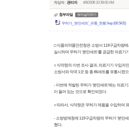
작성자 :
관리자
4/8/2008 10:39:00 AM
첨부파일
뷰어설치하기
무허가_‘분만세트’_유통_현황.hwp (68.5KB)
□ 식품의약품안전청은 소방서 119구급차량에
실시하여 무허가 ‘분만세트’를 공급한 의료기
○ 식약청의 이번 조사 결과, 의료기기 수입자인
소방서와 약국 1곳 등 총 86세트를 유통시켰으
- 이번에 적발된 무허가 ‘분만세트’에는 의료
이 들어 있는 것으로 확인되었다.
○ 따라서, 식약청은 무허가 제품을 수입하여 
- 소방방재청에 119구급차량의 무허가 ‘분만
혔다.