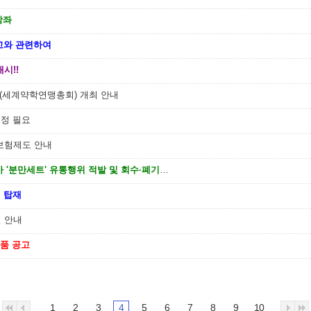
강좌
고와 관련하여
시!!
대회(세계약학연맹총회) 개최 안내
개정 필요
보험제도 안내
119구급차량 등에서 사용 중인 무허가 '분만세트' 유통행위 적발 및 회수·폐기 조치
’ 탑재
일 안내
약품 공고
1
2
3
4
5
6
7
8
9
10