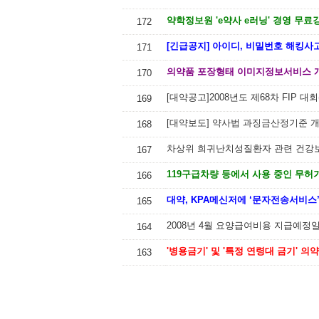
약학정보원 'e약사 e러닝' 경영 무료
172
[긴급공지] 아이디, 비밀번호 해킹사
171
의약품 포장형태 이미지정보서비스 개
170
[대약공고]2008년도 제68차 FIP 
169
[대약보도] 약사법 과징금산정기준 
168
차상위 희귀난치성질환자 관련 건강
167
166
대약, KPA메신저에 ‘문자전송서비스
165
2008년 4월 요양급여비용 지급예정
164
'병용금기' 및 '특정 연령대 금기' 의
163