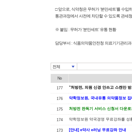
□ 앞으로, 식약청은 무허가 ‘분만세트’를 수
통관과정에서 사전에 차단할 수 있도록 관세청
※ 붙임 : 무허가 ‘분만세트’ 유통 현황
담당부서 : 식품의약품안전청 의료기기관리과
전체
No
"처방전, 의원 신경 안쓰고 스캔만 받
177
약학정보원, 국내유통 의약품정보 
176
처방전 판독기 서비스 신청서 다운로
175
약학정보원 약국경영 무료강좌를 성
174
[안내] e약사 e러닝 무료강좌 안내
173