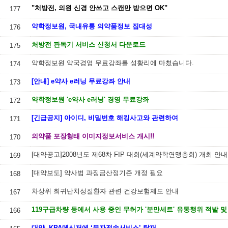
"처방전, 의원 신경 안쓰고 스캔만 받으면 OK"
177
약학정보원, 국내유통 의약품정보 집대성
176
처방전 판독기 서비스 신청서 다운로드
175
약학정보원 약국경영 무료강좌를 성황리에 마쳤습니다.
174
[안내] e약사 e러닝 무료강좌 안내
173
약학정보원 'e약사 e러닝' 경영 무료강좌
172
[긴급공지] 아이디, 비밀번호 해킹사고와 관련하여
171
의약품 포장형태 이미지정보서비스 개시!!
170
[대약공고]2008년도 제68차 FIP 대회(세계약학연맹총회) 개최 안내
169
[대약보도] 약사법 과징금산정기준 개정 필요
168
차상위 희귀난치성질환자 관련 건강보험제도 안내
167
166
대약, KPA메신저에 ‘문자전송서비스’ 탑재