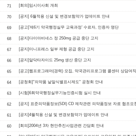
[회의]임시이사회 개최
71
[공지] 6월적용 신설 및 변경보험약가 업데이트 안내
70
[공고]'제6기 약국행정실무 교육과정' 수료자, 인증자 명단
69
[공지]다이아비네스 정 250mg 공급 중단 고지
68
[공지]미니프레스 일부 제형 공급 중단 고지
67
[공지]알닥타자이드 25mg 생산 중단 고지
66
[공고]웹프로그래머(경력) 모집, 약국관리프로그램 콜센터 상담여
65
[공청회]"의약품 낱알식별표시제도" 공청회 안내
64
[시험]6회약국행정실무기능인증시험 실시 안내
63
[공지] 표준의약품정보(SDI) CD 제작관련 의약품정보 자료 협조요
62
[공지]4월적용 신설 및 변경보험약가 업데이트 안내
61
[회의]2004년 3차 현안추진사업관련 간담회 안내
60