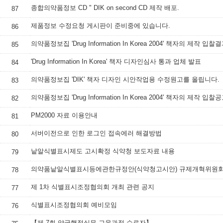
종합의약품정보 CD " DIK on second CD 제작 배포.
87
제품정보 수정요청 게시판이 준비중에 있습니다.
86
의약품정보집 'Drug Information In Korea 2004' 책자의 제작 입
85
'Drug Information In Korea' 책자 디자인심사 통과 업체 발표
84
의약품정보집 'DIK' 책자 디자인 시안작업용 수정원고를 올립니다.
83
의약품정보집 'Drug Information In Korea 2004' 책자의 제작 입찰
82
PM2000 자료 이용안내
81
서버이전으로 인한 로그인 접속에러 해결방법
80
낱알식별표시제도 고시확정 식약청 보도자료 내용
79
의약품낱알식별표시등에관한규정안(식약청고시안) 규제개혁위원회
78
제 1차 식별표시조정협의회 개최 관련 공지
77
식별표시조정협의회 예비모임
76
【제 7회 약국행정실무 교육과정 수료자】