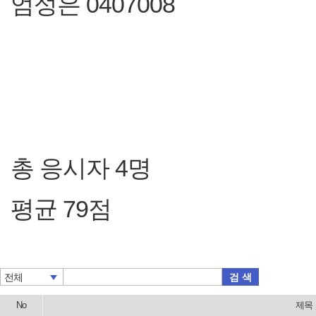
엄성은 0407008
총 응시자 4명
평균 79점
검 색
전체
No
제목