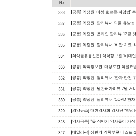
No
[공통] 약정원 '여성 호르몬-피임법'
338
[공통] 약정원, 팜리뷰서 약물 유발성
337
[공통] 약정원, 온라인 팜리뷰 12월 
336
[공통] 약정원, 팜리뷰서 ‘비만 치료 
335
[의약품유통신문] 약학정보원 ‘비대면
334
[공통] 약학정보원 ‘대상포진 약물요
333
[공통] 약정원, 팜리뷰서 ‘환자 안전 
332
[공통] 약정원, 월간허가리뷰 7월 서
331
[공통] 약정원, 팜리뷰서 ‘COPD 환
330
[의약뉴스] 대한약사회 감사단 “약정
329
[약사공론] "올 상반기 약사들이 가장 
328
[데일리팜] 상반기 약학부문 베스트 
327