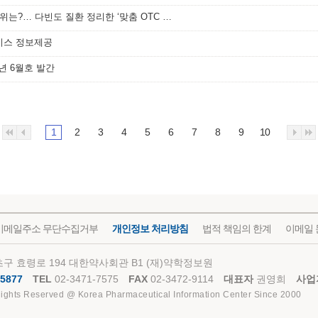
[메디소비자뉴스] 약사가 선호한 책 1위는?… 다빈도 질환 정리한 ‘맞춤 OTC 선택 가이’
비스 정보제공
년 6월호 발간
1
2
3
4
5
6
7
8
9
10
이메일주소 무단수집거부
개인정보 처리방침
법적 책임의 한계
이메일 
구 효령로 194 대한약사회관 B1 (재)약학정보원
5877
TEL
02-3471-7575
FAX
02-3472-9114
대표자
권영희
사업
Rights Reserved @ Korea Pharmaceutical Information Center Since 2000