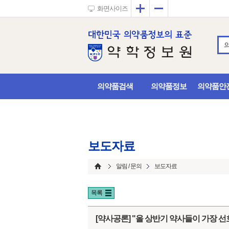
확대
축소
화면사이즈
의약품검색
의약품정보
의약품안
보도자료
알림 / 문의
보도자료
목록
[약사공론] "올 상반기 약사들이 가장 선호