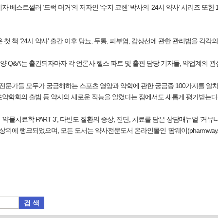
자 베스트셀러 ‘드럭 머거’의 저자인 ‘수지 코헨’ 박사의 ‘24시 약사’ 시리즈 또
 책 ‘24시 약사’ 출간 이후 당뇨, 두통, 피부염, 갑상선에 관한 관리법을 각각
양 Q&A’는 출간되자마자 각 언론사 헬스 파트 및 출판 담당 기자들, 약업계의 관
전문가들 모두가 궁금해하는 스포츠 영양과 약학에 관한 궁금증 100가지를 알차게
츠약학회의 출범 등 약사의 새로운 직능을 알렸다는 점에서도 새롭게 평가받는다
 ‘약물치료학 PART 3’, 다빈도 질환의 증상, 진단, 치료를 담은 상담매뉴얼 ‘커
상위에 랭크되었으며, 모든 도서는 약사전문도서 온라인몰인 ‘팜웨이(pharmway.co.
검 색