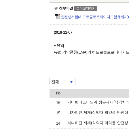
첨부파일
뷰어설치하기
안전성서한(히드로클로로티아지드함유제제)(정정
2018-12-07
￭
요약
유럽 의약품청(EMA)의 히드로클로로티아지드
전체
No
가바펜티노이느계 성분제제(식약처 의
16
니자티딘 제제(식약처 의약품 안전성 
15
라니티딘 제제(식약처 의약품 안전성 
14