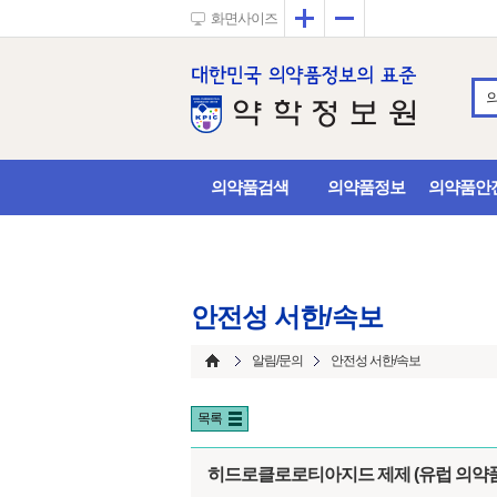
확대
축소
화면사이즈
의약품검색
의약품정보
의약품안
안전성 서한/속보
알림/문의
안전성 서한/속보
목록
히드로클로로티아지드 제제 (유럽 의약품청