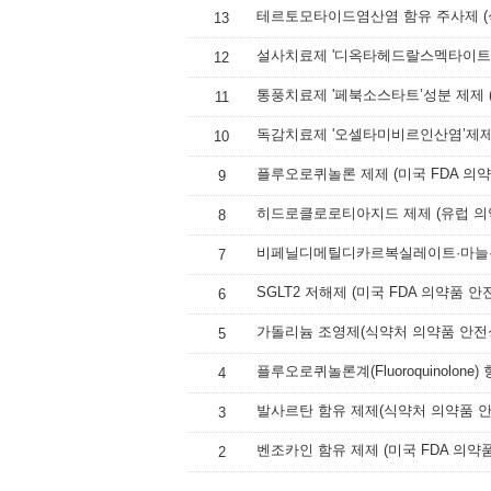
13
12
11
10
플루오로퀴놀론 제제 (미국 FDA 의약
9
8
7
SGLT2 저해제 (미국 FDA 의약품 안
6
가돌리늄 조영제(식약처 의약품 안전
5
4
발사르탄 함유 제제(식약처 의약품 안
3
벤조카인 함유 제제 (미국 FDA 의약
2