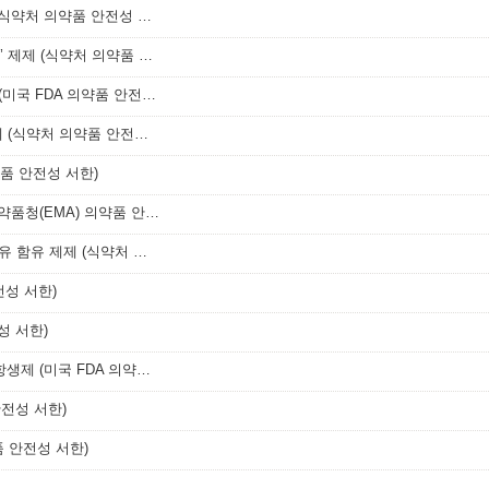
테르토모타이드염산염 함유 주사제 (식약처 의약품 안전성 서한)
설사치료제 '디옥타헤드랄스멕타이트’ 제제 (식약처 의약품 안전성 서한)
통풍치료제 '페북소스타트’성분 제제 (미국 FDA 의약품 안전성 서한)
독감치료제 '오셀타미비르인산염’제제 (식약처 의약품 안전성 서한)
품 안전성 서한)
히드로클로로티아지드 제제 (유럽 의약품청(EMA) 의약품 안전성 서한)
비페닐디메틸디카르복실레이트·마늘유 함유 제제 (식약처 의약품 안전성 서한)
전성 서한)
성 서한)
플루오로퀴놀론계(Fluoroquinolone) 항생제 (미국 FDA 의약품 안전성 서한)
전성 서한)
품 안전성 서한)