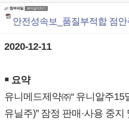
첨부파일
뷰어설치하기
안전성속보_품질부적합 점안주
2020-12-11
￭
요약
유니메드제약㈜“ 유니알주15
유닐주)” 잠정 판매·사용 중지