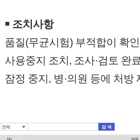
￭
조치사항
품질(무균시험) 부적합이 확인
사용중지 조치, 조사·검토 완
잠정 중지, 병·의원 등에 처방
검 색
전체
No
제목