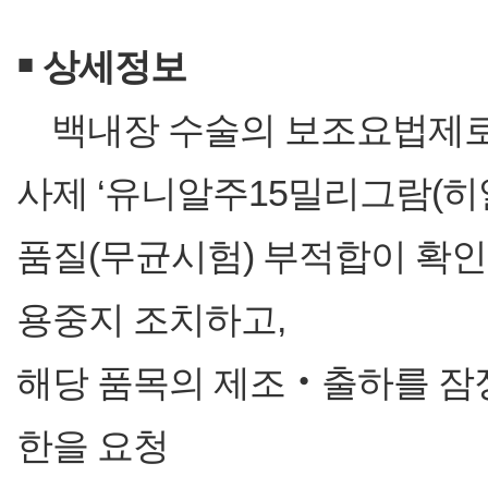
￭
상세정보
백내장 수술의 보조요법제로
사제 ‘유니알주15밀리그람(
품질(무균시험) 부적합이 확인
용중지 조치하고,
해당 품목의 제조‧출하를 잠정
한을 요청