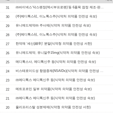
㈜바이넥스‘닥스펜정(덱시부프로펜)’등 6품목 잠정 제조·판매·사용 중지(식약처 의약품 안전성 속보)
31
(주)메디톡스社, 이노톡스주(식약처 의약품 안전성 속보)
30
유니메드제약㈜ 주사제(식약처 의약품 안전성 속보)
29
(주)메디톡스社, 이노톡스주(식약처 의약품 안전성 속보)
28
한약재 ‘세신(細辛)’ 분말(식약청 의약품 안전성 서한)
27
유니메드제약, 유니알주15mg(식약처 의약품 안전성 속보)
26
메디톡스사, 메디톡신주 등(식약처 의약품 안전성 속보)
25
비스테로이드성 항염증제(NSAIDs)(식약처 의약품 안전성 서한)
24
㈜메디톡스 메디톡신주 등(식약처 의약품 안전성 속보)
23
메트포르민 일부 의약품(식약처 의약품 안전성 속보)
22
㈜메디톡스 메디톡신주 등(식약처 의약품 안전성 속보)
21
울리프리스탈 성분제제(식약청 의약품 안전성 서한)
20