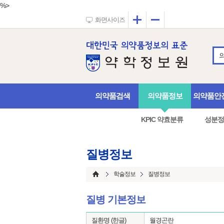
%>
확대
축소
화면사이즈
의약품검색
의약품정보
의약품안
KPIC 약효분류
성분정
질병정보
학술정보
질병정보
질병 기본정보
질환명 (한글)
월경곤란