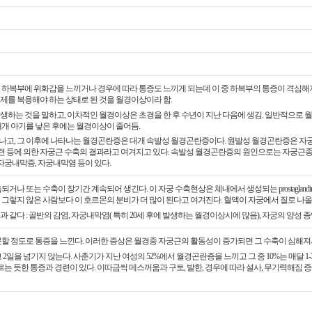
 하복부에 위화감을 느끼거나 경우에 따라 통증도 느끼게 되는데 이 중 하복부의 통증이 격심해
제를 복용해야 하는 상태로 된 것을 월경이상이라 함.
생하는 것을 말하고, 이차적인 월경이상은 초경을 한 후 수년이 지난 다음에 생김. 일반적으로
대개 아기를 낳은 후에는 월경이상이 줄어듬.
나타나고, 그 이후에 나타나는 월경곤란증은 대개 속발성 월경곤란증이다. 원발성 월경곤란증은 
 및 혈관경련 등에 의한 자궁근 수축의 결과라고 여겨지고 있다. 속발성 월경곤란증의 원인으로는 자궁근종
 자궁내막증, 자궁내막염 등이 있다.
거나 또는 수축이 장기간 계속되어 생긴다. 이 자궁 수축현상은 체내에서 생성되는 prostagla
 그렇지 않은 사람보다 이 호르몬의 분비가 더 많이 된다고 여겨진다. 혈액이 자궁에서 질로 
같다 : 골반의 감염, 자궁내막염( 특히 20세 후에 발생하는 월경이상시에 많음), 자궁의 양성 
할 정도로 통증을 느낀다. 이러한 증상은 월경중 자궁근의 활동성이 증가되면 그 수축이 심해져
2일을 넘기지 않는다. 사춘기가 지난 여성의 52%에서 월경곤란증을 느끼고 그 중 10%는 매달 1-
르는 듯한 통증과 경련이 있다. 이따금씩 메스꺼움과 구토, 발한, 경우에 따라 설사, 무기력해짐 