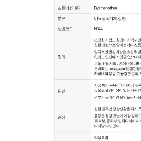
질환명 (영문)
Dysmenorrhea
분류
비뇨생식기계 질환
상병코드
N944
건강한 사람도 월경이 시작되면
심한 경련으로 앓아눕거나 진통
일차적인 월경이상은 초경후 발
정의
있어도 임신에 지장은 없으며 
보통 초경 시작 2년 이내에 
분비되는 prostaglandin
자궁내막 융종, 자궁경관 협착,
자궁 벽의 근육이 지나치게 수축되
것으로 월경이상이 있는 사람은
원인
외부의 유기적인 원인들은 다음과 
심한 경우엔 정상생활을 하지 못
통증은 월경 첫날에 가장 심하고 
증상
하복부, 등하부, 넓적다리에 찌
나타날 수도 있다.
약물요법