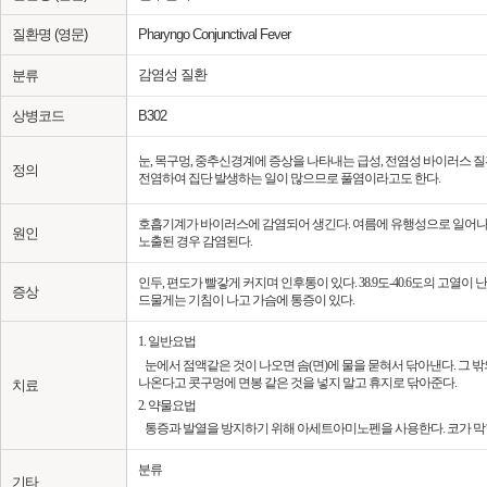
질환명 (영문)
Pharyngo Conjunctival Fever
감염성 질환
분류
상병코드
B302
눈, 목구멍, 중추신경계에 증상을 나타내는 급성, 전염성 바이러스
정의
전염하여 집단 발생하는 일이 많으므로 풀염이라고도 한다.
호흡기계가 바이러스에 감염되어 생긴다. 여름에 유행성으로 일어나는
원인
노출된 경우 감염된다.
인두, 편도가 빨갛게 커지며 인후통이 있다. 38.9도-40.6도의 고
증상
드물게는 기침이 나고 가슴에 통증이 있다.
1. 일반요법
눈에서 점액같은 것이 나오면 솜(면)에 물을 묻혀서 닦아낸다. 그 밖
나온다고 콧구멍에 면봉 같은 것을 넣지 말고 휴지로 닦아준다.
치료
2. 약물요법
통증과 발열을 방지하기 위해 아세트아미노펜을 사용한다. 코가 막힐
분류
기타