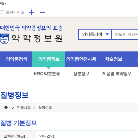
%>
확대
축소
화면사이즈
의약품검색
의약품검색
의약품정보
의약품안전사용
학술정보
KPIC 약효분류
성분정보
제품별 복약정보
질병정보
학술정보
질병정보
질병 기본정보
질환명 (한글)
인두결막