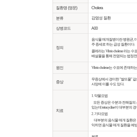
질환명 (영문)
Cholera
감염성 질환
분류
상병코드
A00
음식물 매개질병이란 병원균, 미
주 증세로 하는 급성 질환이다.
정의
콜레라는 Vibrio choler
배설물을 통해 전염되는 법정전
원인
Vibrio cholerae는 수
무증상에서 경미한 "쌀뜨물" 같
증상
사망에 이를 수도 있다.
1. 약물요법
모든 증상은 수분과 전해질의 
있는데 tetracycline이 대부분의 경
치료
2. 기타요법
대부분의 음식물 매개 질환은 부
익히면 음식물 매개 질환을 예방할 수 
분류