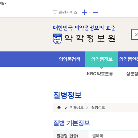
%>
확대
축소
화면사이즈
의약품검색
의약품정보
의약품안
KPIC 약효분류
성분정
질병정보
학술정보
질병정보
질병 기본정보
질환명 (한글)
콜레라