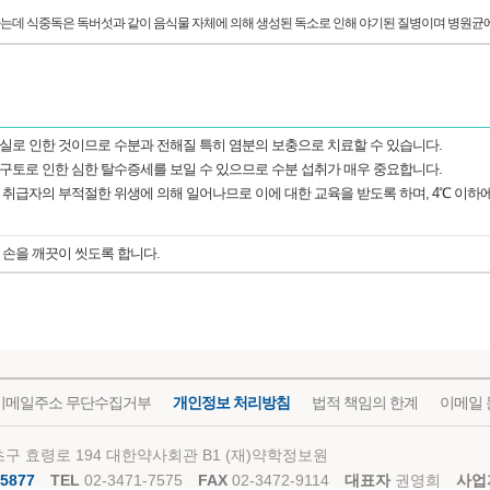
는데 식중독은 독버섯과 같이 음식물 자체에 의해 생성된 독소로 인해 야기된 질병이며 병원균
실로 인한 것이므로 수분과 전해질 특히 염분의 보충으로 치료할 수 있습니다.
구토로 인한 심한 탈수증세를 보일 수 있으므로 수분 섭취가 매우 중요합니다.
 취급자의 부적절한 위생에 의해 일어나므로 이에 대한 교육을 받도록 하며, 4℃ 이하에
 손을 깨끗이 씻도록 합니다.
이메일주소 무단수집거부
개인정보 처리방침
법적 책임의 한계
이메일 
구 효령로 194 대한약사회관 B1 (재)약학정보원
5877
TEL
02-3471-7575
FAX
02-3472-9114
대표자
권영희
사업