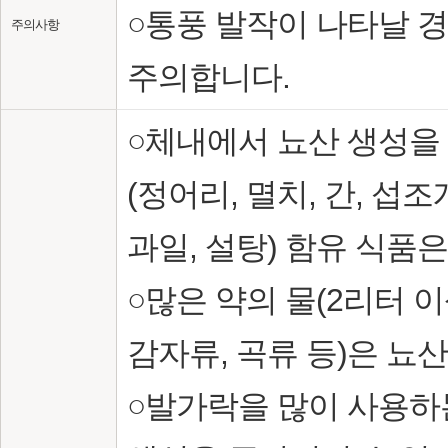
○통풍 발작이 나타날 
주의사항
주의합니다.
○체내에서 뇨산 생성을
(정어리, 멸치, 간, 섭조
과일, 설탕) 함유 식품
○많은 약의 물(2리터 이
감자류, 곡류 등)은 뇨
○발가락을 많이 사용하