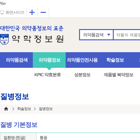
%>
확대
축소
화면사이즈
의약품검색
의약품검색
의약품정보
의약품안전사용
학술정보
KPIC 약효분류
성분정보
제품별 복약정보
질병정보
학술정보
질병정보
질병 기본정보
질환명 (한글)
통풍