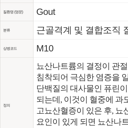
Gout
질환명 (영문)
근골격계 및 결합조직 
분류
M10
상병코드
뇨산나트륨의 결정이 관절
침착되어 극심한 염증을 일
단백질의 대사물인 퓨린이
되는데, 이것이 혈중에 
정의
고뇨산혈증이 있은 후, 
요인이 있게 되면 뇨산나