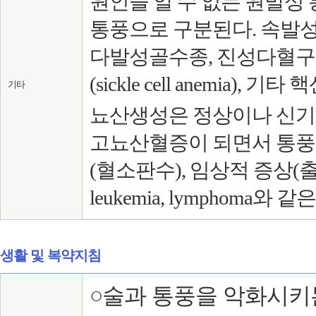
원인을 알 수 없는 원발성
통풍으로 구분된다. 속발
다발성골수종, 진성다혈구증 (p
(sickle cell anemi
기타
뇨산생성은 정상이나 신기
고뇨산혈증이 되면서 통풍에
(혈소판수), 임상적 증상(출혈유
leukemia, lymphoma
생활 및 복약지침
○술과 통풍을 악화시키