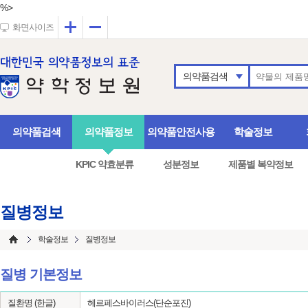
%>
확대
축소
화면사이즈
의약품검색
의약품검색
의약품정보
의약품안전사용
학술정보
KPIC 약효분류
성분정보
제품별 복약정보
질병정보
학술정보
질병정보
질병 기본정보
질환명 (한글)
헤르페스바이러스(단순포진)