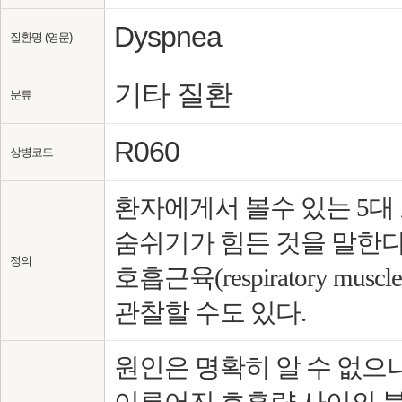
Dyspnea
질환명 (영문)
기타 질환
분류
R060
상병코드
환자에게서 볼수 있는 5대
숨쉬기가 힘든 것을 말한다
정의
호흡근육(respiratory m
관찰할 수도 있다.
원인은 명확히 알 수 없으