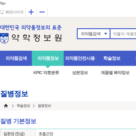
%>
확대
축소
화면사이즈
의약품검색
의약품검색
의약품정보
의약품안전사용
학술정보
KPIC 약효분류
성분정보
제품별 복약정보
질병정보
학술정보
질병정보
질병 기본정보
질환명 (한글)
호흡곤란