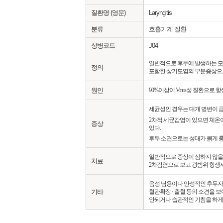
질환명 (영문)
Laryngitis
분류
호흡기계 질환
상병코드
J04
일반적으로 후두에 발생하는 모든
정의
포함한 상기도염의 부분증상으로
원인
90%이상이 Virus성 질환으로 
세균성인 경우는 대개 병변이 
2차적 세균감염이 있으면 체온이
증상
있다.
후두 소견으로는 성대가 붉게 
일반적으로 증상이 심하지 않을 
치료
2차감염으로 보고 광범위 항생제
음성 남용이나 만성적인 후두자극
기타
혈관확장 · 출혈 등의 소견을 
안되거나 습관적인 기침을 하게 