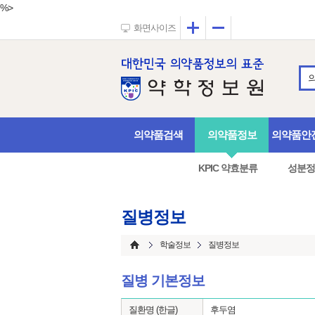
%>
확대
축소
화면사이즈
의약품검색
의약품정보
의약품안
KPIC 약효분류
성분정
질병정보
학술정보
질병정보
질병 기본정보
질환명 (한글)
후두염