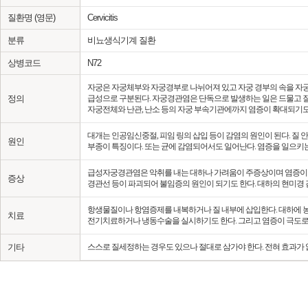
질환명 (영문)
Cervicitis
분류
비뇨생식기계 질환
상병코드
N72
자궁은 자궁체부와 자궁경부로 나뉘어져 있고 자궁 경부의 속을 자
정의
급성으로 구분된다. 자궁경관염은 단독으로 발생하는 일은 드물고 질
자궁전체와 난관, 난소 등의 자궁 부속기관에까지 염증이 확대되기도
대개는 인공임신중절, 피임 링의 삽입 등이 감염의 원인이 된다. 질
원인
부종이 특징이다. 또는 균에 감염되어서도 일어난다. 염증을 일으키는 
급성자궁경관염은 악취를 내는 대하나 가려움이 주증상이며 염증이 
증상
경관선 등이 파괴되어 불임증의 원인이 되기도 한다. 대하의 현미경
항생물질이나 항염증제를 내복하거나 질 내부에 삽입한다. 대하에 농
치료
전기치료하거나 냉동수술을 실시하기도 한다. 그리고 염증이 극도로
기타
스스로 질세정하는 경우도 있으나 절대로 삼가야 한다. 전혀 효과가