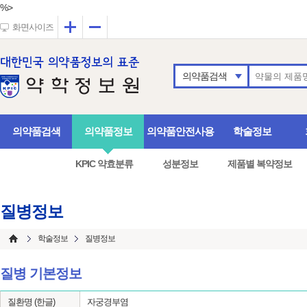
%>
확대
축소
화면사이즈
의약품검색
의약품검색
의약품정보
의약품안전사용
학술정보
KPIC 약효분류
성분정보
제품별 복약정보
질병정보
학술정보
질병정보
질병 기본정보
질환명 (한글)
자궁경부염