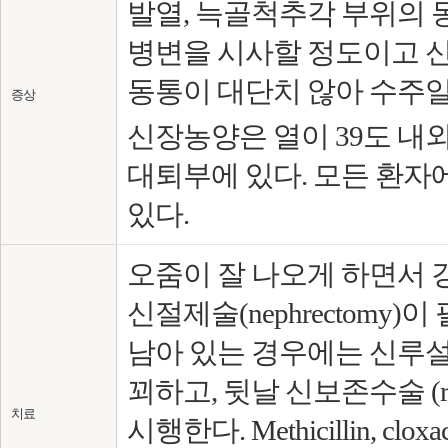
발열, 늑골척추각 부위의 
병변을 시사할 정도이고 
동통이 대단치 않아 수주일
증상
신장농양은 열이 39도 내
대퇴부에 있다. 모든 환자
있다.
오줌이 잘 나오게 하면서 
신절제술(nephrectomy
남아 있는 경우에는 신루설치술
꾀하고, 뒷날 신보존수술 (renal c
치료
시행한다. Methicillin, clox