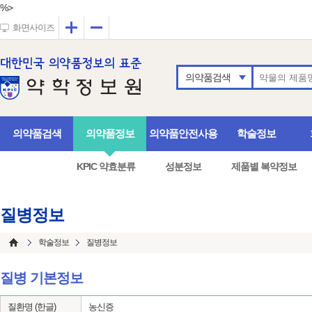
%>
확대
축소
화면사이즈
의약품검색
의약품검색
의약품정보
의약품안전사용
학술정보
KPIC 약효분류
성분정보
제품별 복약정보
질병정보
학술정보
질병정보
질병 기본정보
질환명 (한글)
농신증