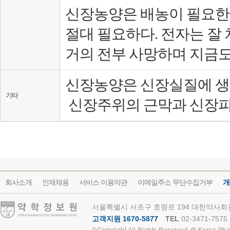
신장농양은 배농이 필요한
절대 필요하다. 전자는 잘
거의 전부 사망하며 지금도
신장농양은 신장실질에 생
기타
신장주위의 근막과 신장피
회사소개
인재채용
서비스 이용약관
이메일주소 무단수집거부
개
약학정보원
서울특별시 서초구 효령로 194 대한약사회관
고객지원 1670-5877
TEL
02-3471-7575