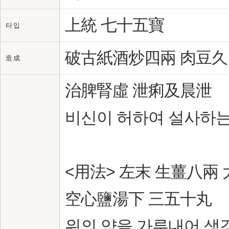
上統 七十五寶
타 입
破古紙酒炒四兩 肉豆久
造 成
治脾腎虛 泄痢及晨泄
비신이 허하여 설사하는
<用法> 左末 生薑八兩
空心鹽湯下 三五十丸
위의 약을 가루내어 생강