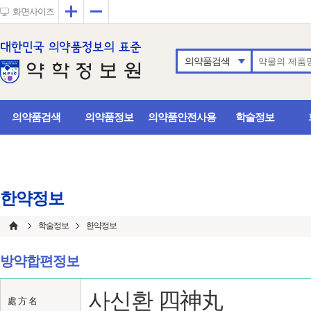
확대
축소
화면사이즈
의약품검색
의약품검색
의약품정보
의약품안전사용
학술정보
한약정보
학술정보
한약정보
방약합편정보
사신환 四神丸
處 方 名