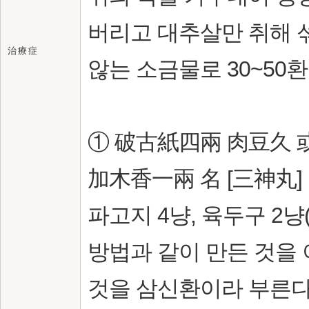
버리고 대추살만 취해 
治 療 症
않는 소금물로 30~50
① 破古紙四兩 肉豆久 或
加木香一兩 名 [三神丸]
파고지 4냥, 육두구 2냥
방법과 같이 만든 것을 
것을 삼신환이라 부른