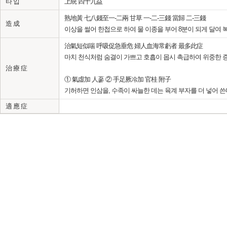
타 입
上統 四十九益
熟地黃 七八錢至一-二兩 甘草 一-二-三錢 當歸 二-三錢
造 成
이상을 썰어 한첩으로 하여 물 이종을 부어 8분이 되게 달여 
治氣短似喘 呼吸促急垂危 婦人血海常虧者 最多此症
마치 천식처럼 숨결이 가쁘고 호흡이 몹시 촉급하여 위중한 증
治 療 症
① 氣虛加 人蔘 ② 手足厥冷加 官桂 附子
기허하면 인삼을, 수족이 싸늘한 데는 육계 부자를 더 넣어 쓴
適 應 症