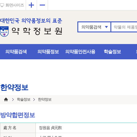
확대
축소
화면사이즈
의약품검색
의약품검색
의약품정보
의약품안전사용
학술정보
한약정보
학술정보
한약정보
방약합편정보
處 方 名
정원음 貞元飮