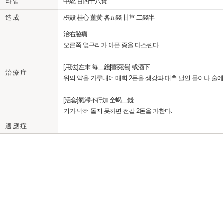
타 입
中統 百四十八寶
造 成
枳殼 桂心 薑黃 各五錢 甘草 二錢半
治右脇痛
오른쪽 옆구리가 아픈 증을 다스린다.
[用法]左末 每二錢[薑棗湯] 或酒下
治 療 症
위의 약을 가루내어 매회 2돈을 생강과 대추 달인 물이나 술에
[活套]氣滯不行加 全蝎二錢
기가 막혀 돌지 못하면 전갈 2돈을 가한다.
適 應 症