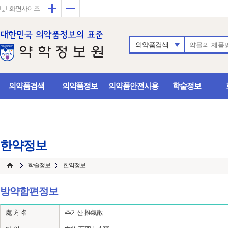
확대
축소
화면사이즈
의약품검색
의약품검색
의약품정보
의약품안전사용
학술정보
한약정보
학술정보
한약정보
방약합편정보
處 方 名
추기산 推氣散