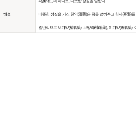
4성(四性)의 하나로, 따뜻한 성질을 말한다.
해설
따뜻한 성질을 가진 한약(溫藥)은 몸을 덥혀주고 한사(寒邪)를 
일반적으로 보기약(補氣藥), 보양약(補陽藥), 이기약(理氣藥),