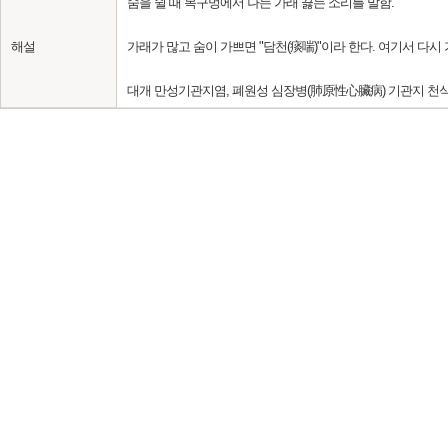
숨을 쉴 때 목구멍에서 나는 가래 끓는 소리를 말함.
해설
가래가 많고 숨이 가쁘면 "담천(痰喘)"이라 한다. 여기서 다시 
대개 만성기관지염, 폐원성 심장병(肺原性心臟病) 기관지 천식(