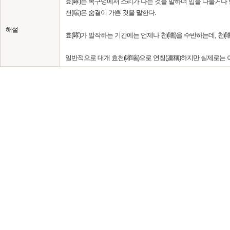
효(哮)는 목구멍에서 소리가 나는 것을 말하며 입을 다물거나
천(喘)은 숨결이 가쁜 것을 말한다.
해설
효(哮)가 발작하는 기간에는 언제나 천(喘)을 수반하는데, 천(
일반적으로 대개 효천(哮喘)으로 연칭(連稱)하지만 실제로는 