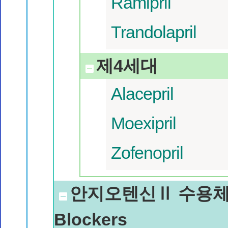
Ramipril
Trandolapril
제4세대
Alacepril
Moexipril
Zofenopril
안지오텐신Ⅱ 수용체
Blockers