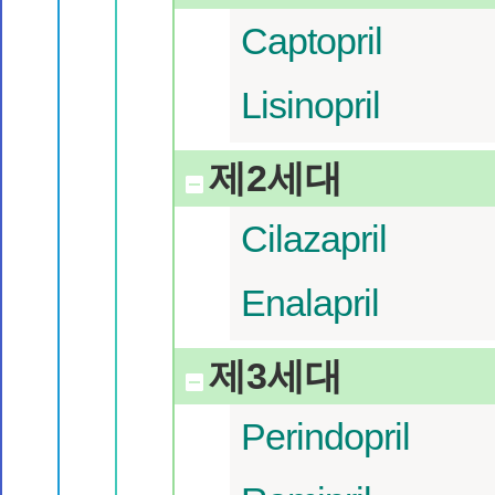
Captopril
Lisinopril
제2세대
Cilazapril
Enalapril
제3세대
Perindopril