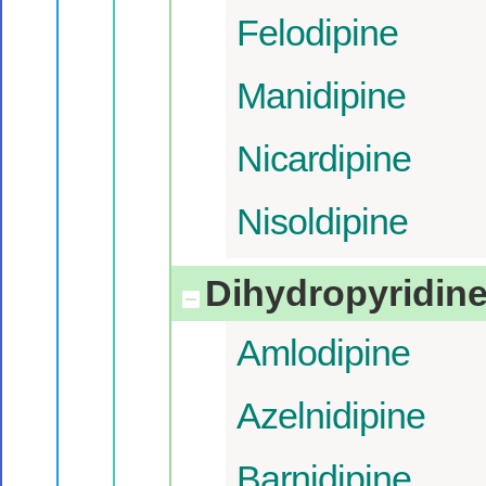
Felodipine
Manidipine
Nicardipine
Nisoldipine
Dihydropyrid
Amlodipine
Azelnidipine
Barnidipine