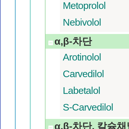
Metoprolol
Nebivolol
α,β-차단
Arotinolol
Carvedilol
Labetalol
S-Carvedilol
α,β-차단, 칼슘