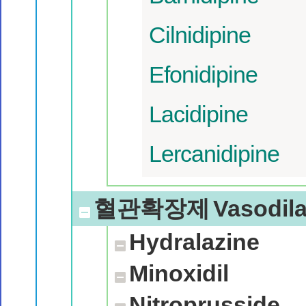
Cilnidipine
Efonidipine
Lacidipine
Lercanidipine
혈관확장제
Vasodila
Hydralazine
Minoxidil
Nitroprusside