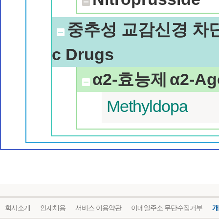
중추성 교감신경 차
c Drugs
α2-효능제
α2-Ag
Methyldopa
회사소개
인재채용
서비스 이용약관
이메일주소 무단수집거부
개