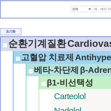
전체
초기화
순환기계질환
Cardiova
고혈압 치료제
Antihype
베타-차단제
β-Adren
β1-비선택성
Carteolol
Nadolol