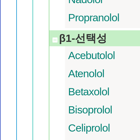
Propranolol
β1-선택성
Acebutolol
Atenolol
Betaxolol
Bisoprolol
Celiprolol