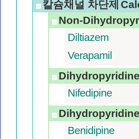
칼슘채널 차단제
Cal
Non-Dihydropy
Diltiazem
Verapamil
Dihydropyrid
Nifedipine
Dihydropyrid
Benidipine