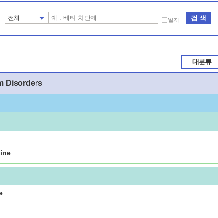
검 색
전체
일치
대분류
m Disorders
ine
e