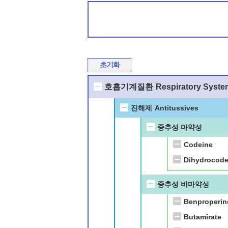
초기화
호흡기계질환
Respiratory Syste
진해제
Antitussives
중추성 마약성
Codeine
Dihydrocode
중추성 비마약성
Benproperin
Butamirate