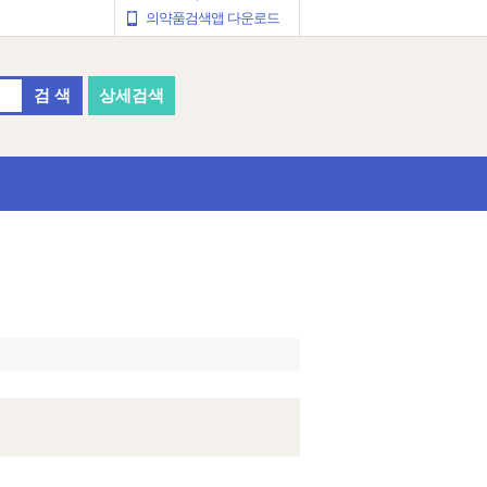
의약품검색앱 다운로드
검 색
상세검색