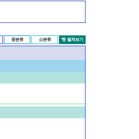
중분류
소분류
펼쳐보기