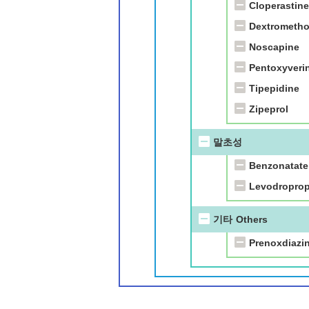
Cloperastine
Dextrometh
Noscapine
Pentoxyveri
Tipepidine
Zipeprol
말초성
Benzonatate
Levodroprop
기타
Others
Prenoxdiazi