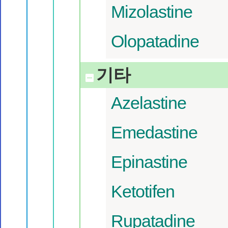
Mizolastine
Olopatadine
기타
Azelastine
Emedastine
Epinastine
Ketotifen
Rupatadine