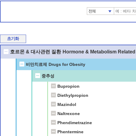
전체
초기화
호르몬 & 대사관련 질환
Hormone & Metabolism Related
비만치료제
Drugs for Obesity
중추성
Bupropion
Diethylpropion
Mazindol
Naltrexone
Phendimetrazine
Phentermine