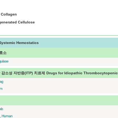
r Collagen
generated Cellulose
Systemic Hemostatics
효소
ulase
감소성 자반증(ITP) 치료제
Drugs for Idiopathic Thrombocytopenic
ag
im
ab
n, Human