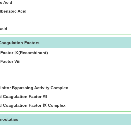
c Acid
benzoic Acid
Acid
Coagulation Factors
 Factor Ⅸ(Recombinant)
Factor Viii
ibitor Bypassing Activity Complex
 Coagulation Factor Ⅷ
 Coagulation Factor Ⅸ Complex
mostatics