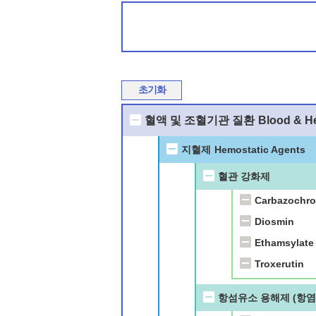
초기화
혈액 및 조혈기관 질환
Blood & H
지혈제
Hemostatic Agents
혈관 강화제
Carbazochr
Diosmin
Ethamsylate
Troxerutin
항섬유소 용해제 (항염