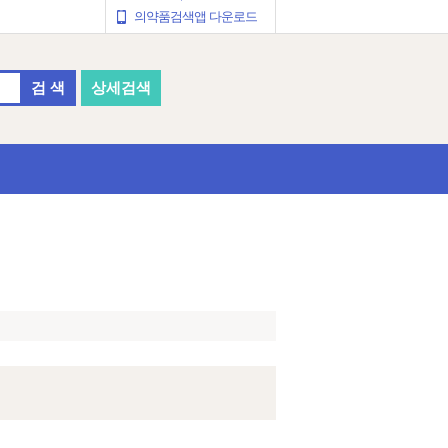
의약품검색앱 다운로드
검 색
상세검색