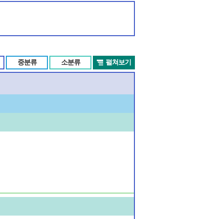
중분류
소분류
펼쳐보기