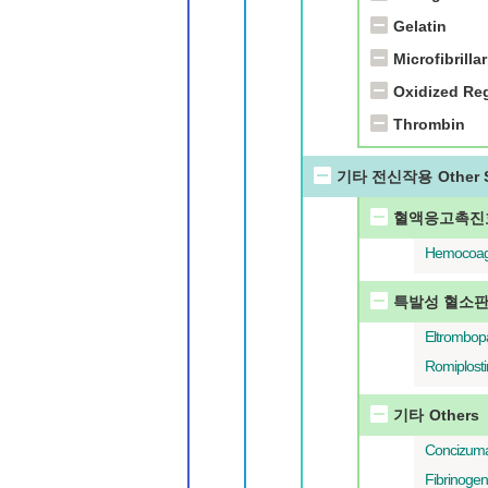
Gelatin
Microfibrilla
Oxidized Re
Thrombin
기타 전신작용
Other 
혈액응고촉진
Hemocoag
특발성 혈소판 
Eltrombop
Romiplost
기타
Others
Concizum
Fibrinoge