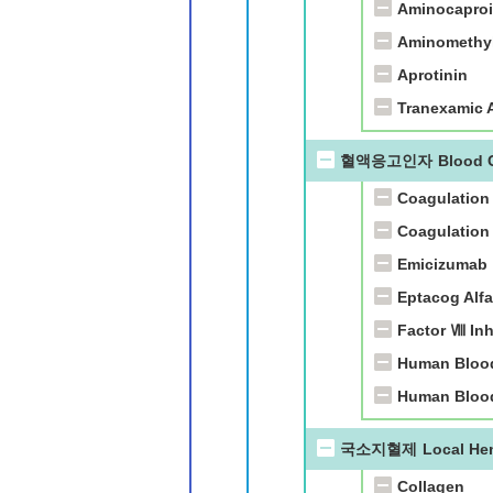
Aminocaproi
Aminomethyl
Aprotinin
Tranexamic 
혈액응고인자
Blood 
Coagulation
Coagulation 
Emicizumab
Eptacog Alfa
Factor Ⅷ Inh
Human Blood
Human Blood
국소지혈제
Local He
Collagen