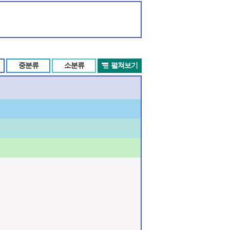
중분류
소분류
펼쳐보기