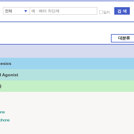
검 색
전체
일치
대분류
gesics
d Agonist
과
one
phone