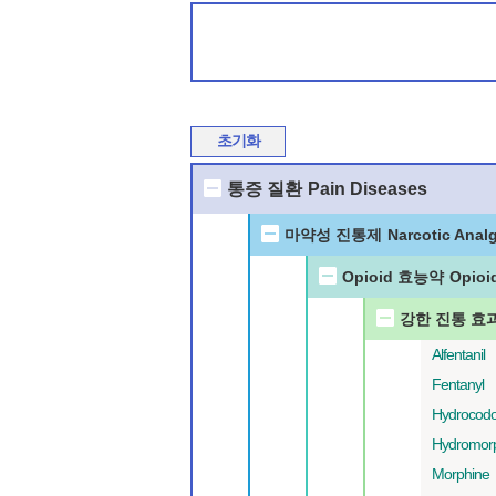
초기화
통증 질환
Pain Diseases
마약성 진통제
Narcotic Anal
Opioid 효능약
Opioi
강한 진통 효
Alfentanil
Fentanyl
Hydrocod
Hydromor
Morphine