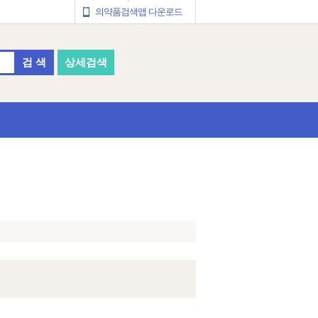
의약품검색앱 다운로드
검 색
상세검색