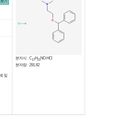
더보기
분자식 : C
H
NO·HCl
17
21
분자량 : 291.82
 폐 및