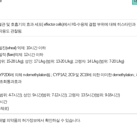
e
관, 혈관 및 호흡기의 효과 세포( effector cells)에서 H1-수용체 결합 부위에 대해 히스타민과
작용도 관찰됨.
(wheal) 억제: 10시간 이하
 (flare)억제: 12시간 이하
: 15-28 L/kg); 성인: 17 L/kg (범위: 13-20 L/kg); 고령자: 14 L/kg (범위: 7-20 L/kg)
에 의해 n-demethylation됨.; CYP1A2, 2C9 및 2C19에 의한 미미한 demethylation.;
한 초회통과효과
: 4-7시간); 성인: 9시간(범위: 7-12시간); 고령자: 13.5시간(범위: 9-18시간)
2시간
화체로)
 개별 의약품의 허가정보에서 확인하실 수 있습니다.