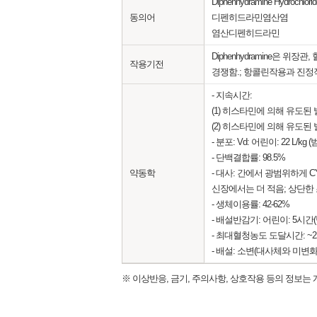
Diphenhydramine Hydrochlorid
동의어
디펜히드라민염산염
염산디펜히드라민
Diphenhydramine은 위장
작용기전
경쟁함.; 항콜린작용과 진정
- 지속시간:
(1) 히스타민에 의해 유도된 발진
(2) 히스타민에 의해 유도된 발적
- 분포: Vd: 어린이: 22 L/kg (범위
- 단백결합률: 98.5%
약동학
- 대사: 간에서 광범위하게 CYP2D6
신장에서는 더 적음; 상단
- 생체이용률: 42-62%
- 배설반감기: 어린이: 5시간(범위
- 최대혈청농도 도달시간: ~
- 배설: 소변(대사체와 미변
※ 이상반응, 금기, 주의사항, 상호작용 등의 정보는