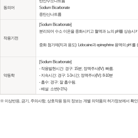
탄산수소나트륨
동의어
Sodium Bicarbonate
중탄산나트륨
[Sodium Bicarbonate]
분리되어 수소 이온을 중화시키고 혈액과 뇨의 pH를 상승시키는 bic
작용기전
중화 첨가제(치과 용도): Lidocaine과 epinephrine 용액
[Sodium Bicarbonate]
- 작용발현시간: 경구: 15분; 정맥주사(IV): 빠름.
약동학
- 지속시간: 경구: 1-3시간; 정맥주사(IV): 8-10분
- 흡수: 경구: 잘 흡수됨.
- 배설: 소변(<1%)
※ 이상반응, 금기, 주의사항, 상호작용 등의 정보는 개별 의약품의 허가정보에서 확인