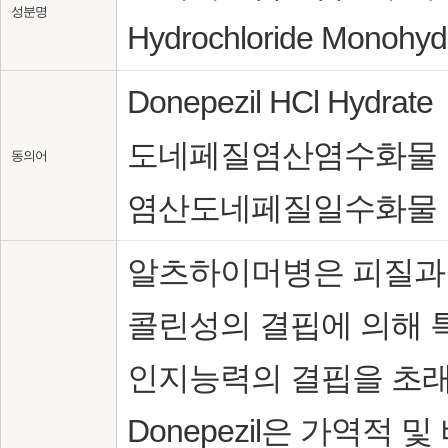
성분명
Hydrochloride Monohyd
Donepezil HCl Hydrate
도네페질염산염수화물
동의어
염산도네페질일수화물
알츠하이머병은 피질과
콜린성의 결핍에 의해 
인지능력의 결핍을 초래
Donepezil은 가역적