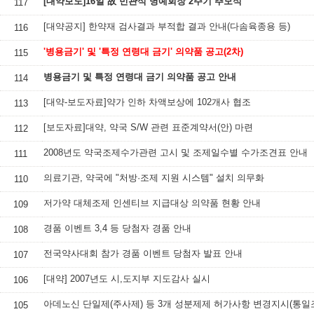
[대약보도]16일 故 민관식 명예회장 2주기 추모식
117
[대약공지] 한약재 검사결과 부적합 결과 안내(다솜육종용 등)
116
'병용금기' 및 '특정 연령대 금기' 의약품 공고(2차)
115
병용금기 및 특정 연령대 금기 의약품 공고 안내
114
[대약-보도자료]약가 인하 차액보상에 102개사 협조
113
[보도자료]대약, 약국 S/W 관련 표준계약서(안) 마련
112
2008년도 약국조제수가관련 고시 및 조제일수별 수가조견표 안내
111
의료기관, 약국에 "처방·조제 지원 시스템" 설치 의무화
110
저가약 대체조제 인센티브 지급대상 의약품 현황 안내
109
경품 이벤트 3,4 등 당첨자 경품 안내
108
전국약사대회 참가 경품 이벤트 당첨자 발표 안내
107
[대약] 2007년도 시,도지부 지도감사 실시
106
아데노신 단일제(주사제) 등 3개 성분제제 허가사항 변경지시(통일
105