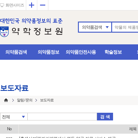
확대
축소
화면사이즈
의약품검색
의약품검색
의약품정보
의약품안전사용
학술정보
보도자료
알림 / 문의
보도자료
검 색
전체
No
제목