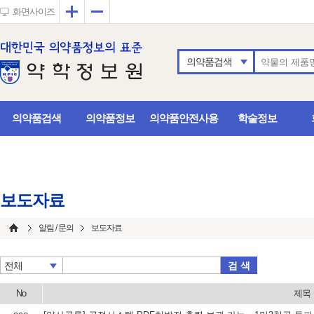
확대
축소
화면사이즈
의약품검색
의약품검색
의약품정보
의약품안전사용
학술정보
보도자료
알림 / 문의
보도자료
검 색
전체
No
제목