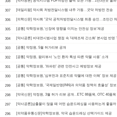
[약사공론] 공적시스템 PDF처방전 출력 보관 가능…1만3천곳 돌파
308
[데일리팜] 약사회 처방전달시스템 내주 가동…굿닥 처방전 전송
307
306
[공통] 약학정보원,‘신장에 영향을 미치는 안전성 정보’제공
305
[약사공론] 비대면시범사업 쟁점 속 '대체조제 간소화' 본사업 반영 '
304
[공통] 약정원, 5월 허가리뷰 공개
303
[공통] 약정원, 팜리뷰서 ‘노인 환자 특성 따른 약물 사용’ 소개
302
[공통] 약학정보원, '와파린' 관련 안전사고 예방정보 제공
301
[공통] 약학정보원,‘심부전과 표준치료 약물에 대한 이해’ 정보 제공
300
[공통] 약학정보원, ‘국제일반명(INN)과 의약품 정책의 효율성’ 정보
299
[약국신문] 약정원, 3월 허가 리뷰 공개...ETC 88품목, OTC 40품목
298
[약사공론]삼출물이 많을 때 어떤 습윤드레싱을 사용하는게 좋을까
297
[의약품유통신문]약학정보원, 약국 습윤드레싱 선택가이드 제공
296