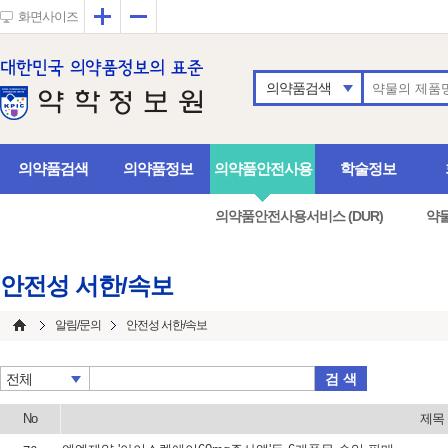
확대
축소
화면사이즈
의약품검색
의약품검색
의약품정보
의약품안전사용
학술정보
의약품안전사용서비스 (DUR)
약
안전성 서한/속보
알림/문의
안전성 서한/속보
검 색
전체
No
제목