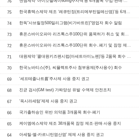
엔엠제약 '아이소렐에이60mg주사액'등 6개품목 수입·판매·사용 중지
76
한국휴텍스제약 제조 ‘레큐틴정(트리메부틴말레산염)’등 6개 품목 잠정 제조·판매·사용 중지
75
한독“사브릴정500밀리그램(비가바트린)”영업자 회수 알림
74
휴온스바이오파마 리즈톡스주100단위 품목허가 취소 및 회수 폐기 조치
73
휴온스바이오파마 리즈톡스주100단위 회수․폐기 및 잠정 제조·판매·사용 중지
72
대원제약 '콜대원키즈펜시럽(아세트아미노펜)'등 2품목 회수 권고 및 사용 시 주의 요청
71
한국노바티스(주), 씨뮬렉트주사 첨부용제(주사용수) 회수
70
‘세프테졸나트륨’주사제 사용 중지 권고
69
진균 검사(GM test) 가짜양성 유발 수액제 안전조치
68
‘옥시라세탐’제제 사용 중지 권고
67
국가출하승인 위반 의약품 3개품목 회수·폐기
66
케이엠에스제약 제조 38개품목 잠정 제조·판매·사용 중지
65
아세틸-엘-카르니틴염산염' 제제 사용 중지 권고
64