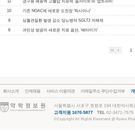
11
경구용 폐동맥 고혈압 치료제 '옵서미트'와 '업트라비'
10
기존 NOAC에 새로운 도전장 '릭시아나'
9
심혈관질환 발생 감소 당뇨병약 SGLT2 저해제
8
과민성 방광의 새로운 치료 옵션, '베타미가'
1
회사소개
인재채용
서비스 이용약관
이메일주소 무단수집거부
개
약학정보원
서울특별시 서초구 효령로 194 대한약사회관
고객지원 1670-5877
TEL
02-3471-7575
©Copyright All Rights Reserved @ Korea Pha