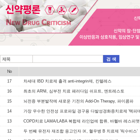
검 색
제목
No
17
차세대 IBD 치료제 출격 anti-integrin제, 킨텔레스
16
최초의 ARNI, 심부전 치료 패러다임 쉬프트, 엔트레스토
15
뇌전증 부분발작에 새로운 기전의 Add-On Therapy, 파이콤파
14
가장 우수한 안전성 프로파일 경구용 다발성경화증치료제 '텍피데
13
COPD치료 LAMA/LABA 복합제 라인업에 합류, 바헬바 레스피맷
12
두 번째 유전자 재조합 응고인자 Ⅸ, 혈우병 B 치료제 '릭수비스'