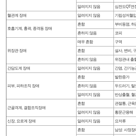
알려지지 않음
심전도QT연장,
혈관계 장애
알려지지 않음
기립성저혈
흔함
부비동염, 하
호흡기계, 흉곽, 종격동 장애
흔하지 않음
코피
매우 흔함
구역
위장관 장애
흔함
설사, 변비, 
흔하지 않음
위장관내 출혈
간담도계 장애
알려지지 않음
간염, 간기능
흔함
발한증가
피부, 피하조직 장애
흔하지 않음
두드러기, 탈
알려지지 않음
반상출혈, 
흔함
관절통, 근육
근골격계, 결합조직장애
알려지지 않음
횡문근융해
신장, 요로계 장애
알려지지 않음
요저류
흔함
남성: 사정장