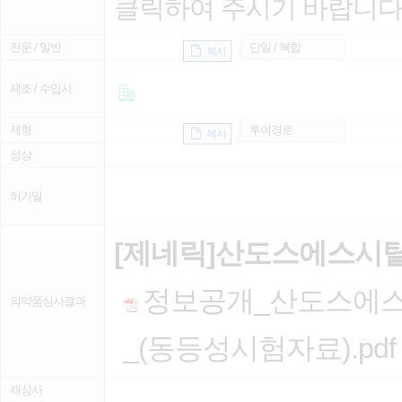
클릭하여 주시기 바랍니다
전문 / 일반
단일 / 복합
복사
제조 / 수입사
제형
투여경로
복사
성상
허가일
[제네릭]산도스에스시
정보공개_산도스에스
의약품심사결과
_(동등성시험자료).pdf
재심사