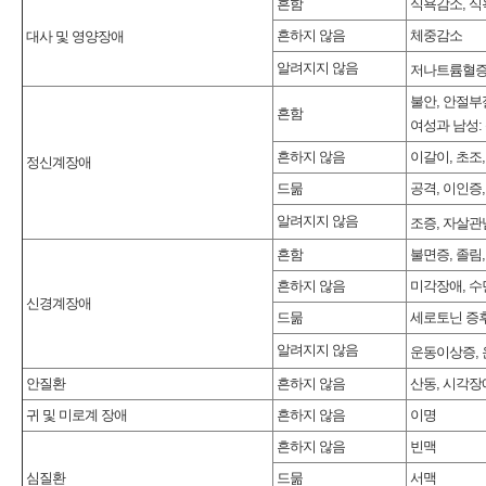
흔함
식욕감소, 식
흔하지 않음
체중감소
대사 및 영양장애
알려지지 않음
저나트륨혈증
불안, 안절부
흔함
여성과 남성:
흔하지 않음
이갈이, 초조
정신계장애
드묾
공격, 이인증,
알려지지 않음
조증, 자살관
흔함
불면증, 졸림
흔하지 않음
미각장애, 수
신경계장애
드묾
세로토닌 증
알려지지 않음
운동이상증, 
안질환
흔하지 않음
산동, 시각장
귀 및 미로계 장애
흔하지 않음
이명
흔하지 않음
빈맥
심질환
드묾
서맥