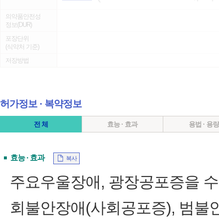
의약품안전성
정보(DUR)
포장단위
(식약처 기준)
저장방법
허가정보 ∙ 복약정보
전 체
효능 · 효과
용법 · 용
효능 · 효과
복사
주요우울장애, 광장공포증을 수
회불안장애(사회공포증), 범불