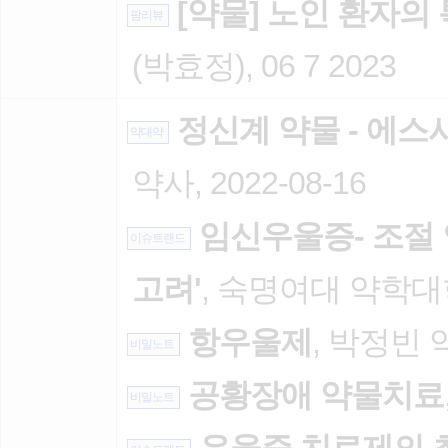
[약물] 노인 환자의
팜리뷰
(박효정), 06 7 2023
정신계 약물 - 에스
약대약
약사, 2022-08-16
임신우울증- 조절 
이슈트랜드
고려'
, 숙명여대 약학대학 
항우울제
, 박정빈 약
비밀노트
공황장애 약물치료
비밀노트