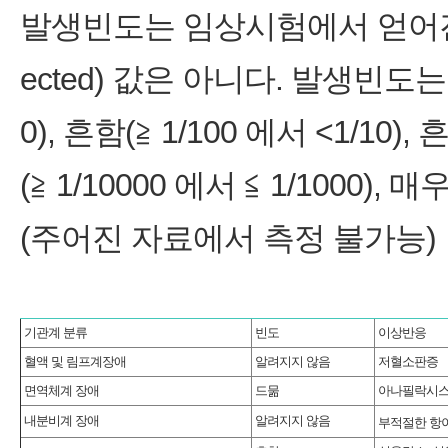
발생빈도는 임상시험에서 얻어진 결과
ected) 값은 아니다. 발생빈도는
0), 흔함(≧ 1/100 에서 <1/10),
(≧ 1/10000 에서 ≦ 1/1000),
(주어진 자료에서 측정 불가능)
기관계 분류
빈도
이상반응
혈액 및 림프계장애
알려지지 않음
저혈소판증
면역체계 장애
드묾
아나필락시
내분비계 장애
알려지지 않음
부적절한 항이