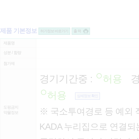
제품 기본정보
허가정보 바로가기
출 력
제품명
성분 / 함량
첨가제
경기기간중 :
허용
경
허용
상세정보 확인
도핑금지
※ 국소투여경로 등 예외 
약물정보
KADA 누리집으로 연결