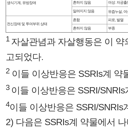
흔하지 않음
여성: 자궁출
생식기계, 유방장애
알려지지 않음
유즙누설, 여
흔함
피로, 발열
전신장애 및 투여부위 상태
흔하지 않음
부종
1
자살관념과 자살행동은 이 약의
고되었다.
2
이들 이상반응은 SSRIs계 
3
이들 이상반응은 SSRI/SNR
4
이들 이상반응은 SSRI/SNRI
2) 다음은 SSRIs계 약물에서