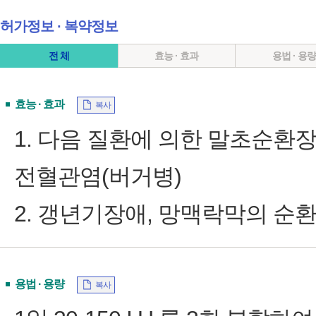
허가정보 ∙ 복약정보
전 체
효능 · 효과
용법 · 용
효능 · 효과
복사
1. 다음 질환에 의한 말초순환장
전혈관염(버거병)
2. 갱년기장애, 망맥락막의 순
용법 · 용량
복사