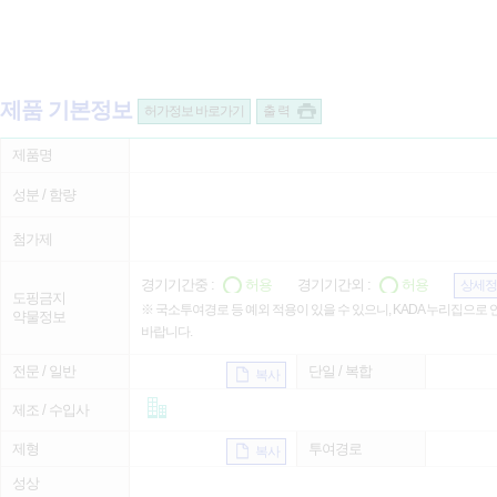
제품 기본정보
허가정보 바로가기
출 력
제품명
성분 / 함량
첨가제
경기기간중 :
허용
경기기간외 :
허용
상세정
도핑금지
※ 국소투여경로 등 예외 적용이 있을 수 있으니, KADA 누리집으로
약물정보
바랍니다.
전문 / 일반
단일 / 복합
복사
제조 / 수입사
제형
투여경로
복사
성상