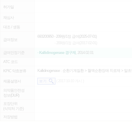
허가일
재심사
대조 / 생동
693200950
- 209원/1정 급여(2025-07-01)
급여정보
- 209원/1정 급여(2017-02-01)
급여인정기준
· Kallidinogenase 경구제
, 2014.02.01
ATC 코드
Kallidinogenase :
순환기계질환
>
혈액순환장애 치료제
>
말초
KPIC 약효분류
( 2017-10-10 게시 )
제품설명서
보 기
의약품안전성
정보(DUR)
포장단위
(식약처 기준)
저장방법