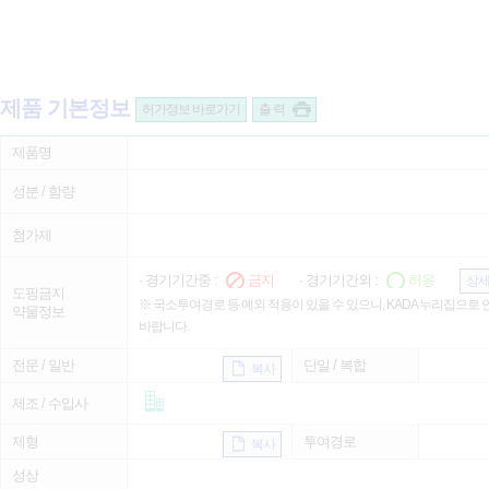
제품 기본정보
허가정보 바로가기
출 력
제품명
성분 / 함량
첨가제
· 경기기간중 :
금지
· 경기기간외 :
허용
상세
도핑금지
※ 국소투여경로 등 예외 적용이 있을 수 있으니, KADA 누리집으로
약물정보
바랍니다.
전문 / 일반
단일 / 복합
복사
제조 / 수입사
제형
투여경로
복사
성상