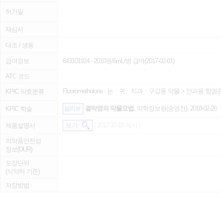
허가일
재심사
대조 / 생동
급여정보
643101924
- 2010원/6mL/병 급여(2017-02-01)
ATC 코드
Fluorometholone :
눈ㆍ귀ㆍ치과ㆍ구강용 약물
>
안과용 항염
KPIC 약효분류
결막염의 약물요법
, 약학정보원(송영천), 2018-02-26
KPIC 학술
팜리뷰
( 2017-10-10 게시 )
제품설명서
보 기
의약품안전성
정보(DUR)
포장단위
(식약처 기준)
저장방법