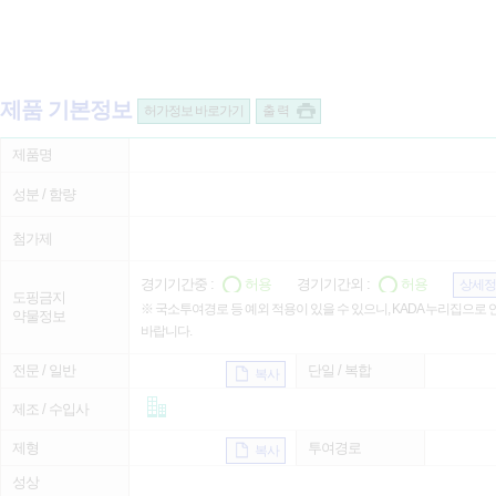
제품 기본정보
허가정보 바로가기
출 력
제품명
성분 / 함량
첨가제
경기기간중 :
허용
경기기간외 :
허용
상세정
도핑금지
※ 국소투여경로 등 예외 적용이 있을 수 있으니, KADA 누리집으로
약물정보
바랍니다.
전문 / 일반
단일 / 복합
복사
제조 / 수입사
제형
투여경로
복사
성상