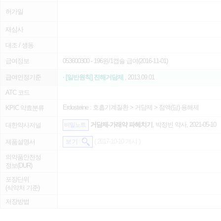
허가일
재심사
대조 / 생동
급여정보
053600300
- 196원/1캡슐 급여(2016-11-01)
급여인정기준
· [일반원칙] 진해거담제
, 2013.09.01
ATC 코드
Erdosteine :
호흡기계질환
>
거담제
>
점액(담) 용해제
KPIC 약효분류
거담제-가래약 파헤치기
, 박정빈 약사, 2021-05-10
대한약사저널
비밀노트
( 2017-10-10 게시 )
제품설명서
보 기
의약품안전성
정보(DUR)
포장단위
(식약처 기준)
저장방법